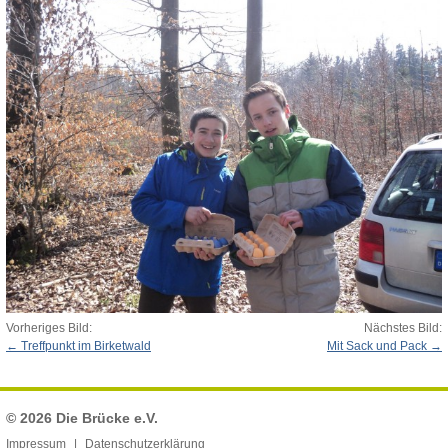
Vorheriges Bild:
Nächstes Bild:
Treffpunkt im Birketwald
Mit Sack und Pack
© 2026
Die Brücke e.V.
Impressum
Datenschutzerklärung