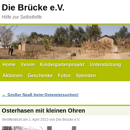
Zum
Die Brücke e.V.
Inhalt
springen
Hilfe zur Selbsthilfe
Home
Verein
Kindergartenprojekt
Unterstützung
Aktionen
Geschenke
Fotos
Spenden
←
Großer Spaß beim Ostereiersuchen!
Osterhasen mit kleinen Ohren
Veröffentlicht am
1. April 2013
von
Die Brücke e.V.