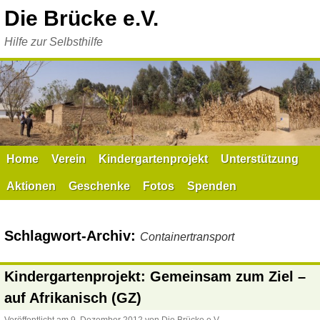
Zum
Die Brücke e.V.
Inhalt
springen
Hilfe zur Selbsthilfe
Home
Verein
Kindergartenprojekt
Unterstützung
Aktionen
Geschenke
Fotos
Spenden
Schlagwort-Archiv:
Containertransport
Kindergartenprojekt: Gemeinsam zum Ziel –
auf Afrikanisch (GZ)
Veröffentlicht am
9. Dezember 2012
von
Die Brücke e.V.