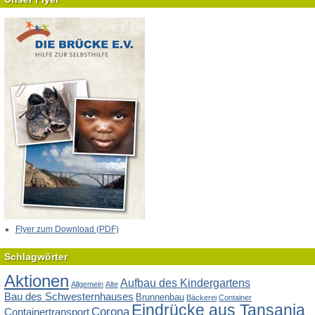
Flyer zum Download (PDF)
Schlagwörter
Aktionen
Aufbau des Kindergartens
Allgemein
Alte
Bau des Schwesternhauses
Brunnenbau
Bäckerei
Container
Eindrücke aus Tansania
Corona
Containertransport