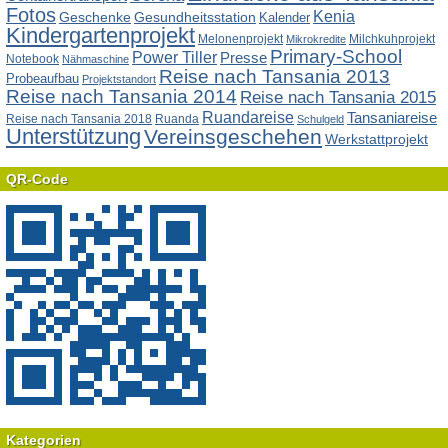
Fotos
Kenia
Geschenke
Gesundheitsstation
Kalender
Kindergartenprojekt
Melonenprojekt
Milchkuhprojekt
Mikrokredite
Primary-School
Power Tiller
Presse
Notebook
Nähmaschine
Reise nach Tansania 2013
Probeaufbau
Projektstandort
Reise nach Tansania 2014
Reise nach Tansania 2015
Ruandareise
Tansaniareise
Reise nach Tansania 2018
Ruanda
Schulgeld
Unterstützung
Vereinsgeschehen
Werkstattprojekt
QR-Code
Kategorien