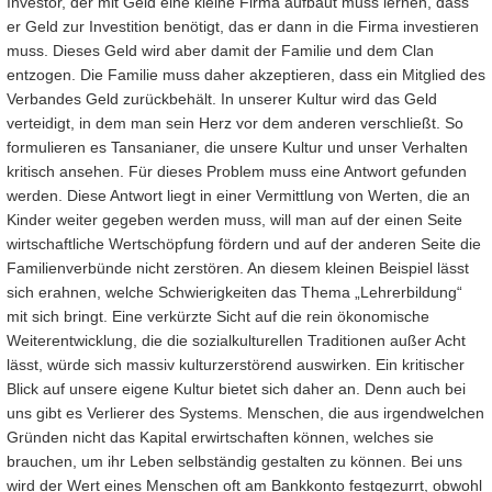
Investor, der mit Geld eine kleine Firma aufbaut muss lernen, dass
er Geld zur Investition benötigt, das er dann in die Firma investieren
muss. Dieses Geld wird aber damit der Familie und dem Clan
entzogen. Die Familie muss daher akzeptieren, dass ein Mitglied des
Verbandes Geld zurückbehält. In unserer Kultur wird das Geld
verteidigt, in dem man sein Herz vor dem anderen verschließt. So
formulieren es Tansanianer, die unsere Kultur und unser Verhalten
kritisch ansehen. Für dieses Problem muss eine Antwort gefunden
werden. Diese Antwort liegt in einer Vermittlung von Werten, die an
Kinder weiter gegeben werden muss, will man auf der einen Seite
wirtschaftliche Wertschöpfung fördern und auf der anderen Seite die
Familienverbünde nicht zerstören. An diesem kleinen Beispiel lässt
sich erahnen, welche Schwierigkeiten das Thema „Lehrerbildung“
mit sich bringt. Eine verkürzte Sicht auf die rein ökonomische
Weiterentwicklung, die die sozialkulturellen Traditionen außer Acht
lässt, würde sich massiv kulturzerstörend auswirken. Ein kritischer
Blick auf unsere eigene Kultur bietet sich daher an. Denn auch bei
uns gibt es Verlierer des Systems. Menschen, die aus irgendwelchen
Gründen nicht das Kapital erwirtschaften können, welches sie
brauchen, um ihr Leben selbständig gestalten zu können. Bei uns
wird der Wert eines Menschen oft am Bankkonto festgezurrt, obwohl