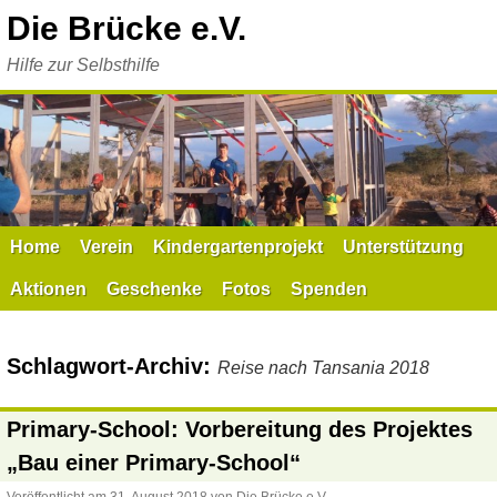
Zum
Die Brücke e.V.
Inhalt
springen
Hilfe zur Selbsthilfe
Home
Verein
Kindergartenprojekt
Unterstützung
Aktionen
Geschenke
Fotos
Spenden
Schlagwort-Archiv:
Reise nach Tansania 2018
Primary-School: Vorbereitung des Projektes
„Bau einer Primary-School“
Veröffentlicht am
31. August 2018
von
Die Brücke e.V.