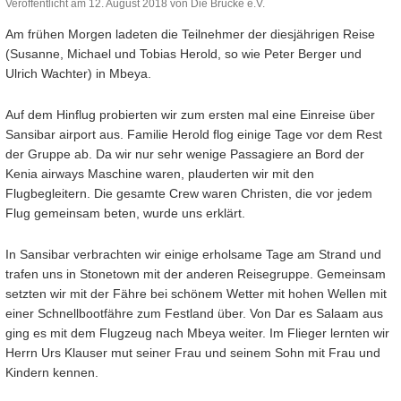
Veröffentlicht am
12. August 2018
von
Die Brücke e.V.
Am frühen Morgen ladeten die Teilnehmer der diesjährigen Reise
(Susanne, Michael und Tobias Herold, so wie Peter Berger und
Ulrich Wachter) in Mbeya.
Auf dem Hinflug probierten wir zum ersten mal eine Einreise über
Sansibar airport aus. Familie Herold flog einige Tage vor dem Rest
der Gruppe ab. Da wir nur sehr wenige Passagiere an Bord der
Kenia airways Maschine waren, plauderten wir mit den
Flugbegleitern. Die gesamte Crew waren Christen, die vor jedem
Flug gemeinsam beten, wurde uns erklärt.
In Sansibar verbrachten wir einige erholsame Tage am Strand und
trafen uns in Stonetown mit der anderen Reisegruppe. Gemeinsam
setzten wir mit der Fähre bei schönem Wetter mit hohen Wellen mit
einer Schnellbootfähre zum Festland über. Von Dar es Salaam aus
ging es mit dem Flugzeug nach Mbeya weiter. Im Flieger lernten wir
Herrn Urs Klauser mut seiner Frau und seinem Sohn mit Frau und
Kindern kennen.