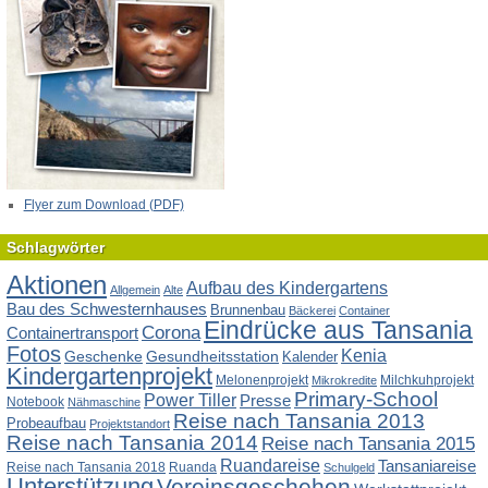
Flyer zum Download (PDF)
Schlagwörter
Aktionen
Aufbau des Kindergartens
Allgemein
Alte
Bau des Schwesternhauses
Brunnenbau
Bäckerei
Container
Eindrücke aus Tansania
Corona
Containertransport
Fotos
Kenia
Geschenke
Gesundheitsstation
Kalender
Kindergartenprojekt
Melonenprojekt
Milchkuhprojekt
Mikrokredite
Primary-School
Power Tiller
Presse
Notebook
Nähmaschine
Reise nach Tansania 2013
Probeaufbau
Projektstandort
Reise nach Tansania 2014
Reise nach Tansania 2015
Ruandareise
Tansaniareise
Reise nach Tansania 2018
Ruanda
Schulgeld
Unterstützung
Vereinsgeschehen