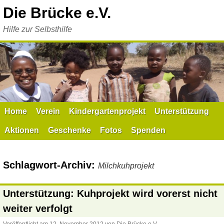
Zum
Die Brücke e.V.
Inhalt
springen
Hilfe zur Selbsthilfe
Home
Verein
Kindergartenprojekt
Unterstützung
Aktionen
Geschenke
Fotos
Spenden
Schlagwort-Archiv:
Milchkuhprojekt
Unterstützung: Kuhprojekt wird vorerst nicht
weiter verfolgt
Veröffentlicht am
12. November 2012
von
Die Brücke e.V.