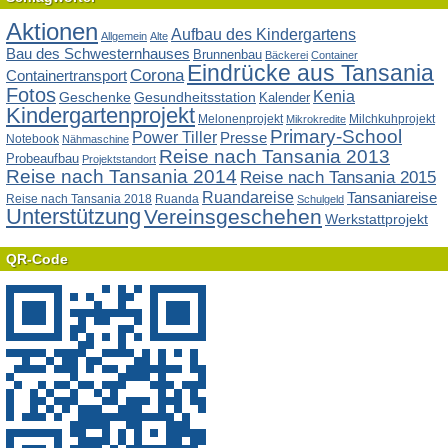
Aktionen
Aufbau des Kindergartens
Allgemein
Alte
Bau des Schwesternhauses
Brunnenbau
Bäckerei
Container
Eindrücke aus Tansania
Corona
Containertransport
Fotos
Kenia
Geschenke
Gesundheitsstation
Kalender
Kindergartenprojekt
Melonenprojekt
Milchkuhprojekt
Mikrokredite
Primary-School
Power Tiller
Presse
Notebook
Nähmaschine
Reise nach Tansania 2013
Probeaufbau
Projektstandort
Reise nach Tansania 2014
Reise nach Tansania 2015
Ruandareise
Tansaniareise
Reise nach Tansania 2018
Ruanda
Schulgeld
Unterstützung
Vereinsgeschehen
Werkstattprojekt
QR-Code