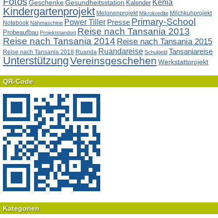
Fotos
Kenia
Geschenke
Gesundheitsstation
Kalender
Kindergartenprojekt
Melonenprojekt
Milchkuhprojekt
Mikrokredite
Primary-School
Power Tiller
Presse
Notebook
Nähmaschine
Reise nach Tansania 2013
Probeaufbau
Projektstandort
Reise nach Tansania 2014
Reise nach Tansania 2015
Ruandareise
Tansaniareise
Reise nach Tansania 2018
Ruanda
Schulgeld
Unterstützung
Vereinsgeschehen
Werkstattprojekt
QR-Code
Kategorien