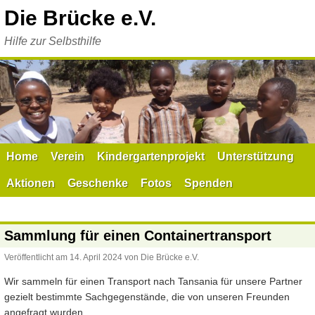
Zum
Die Brücke e.V.
Inhalt
springen
Hilfe zur Selbsthilfe
Home
Verein
Kindergartenprojekt
Unterstützung
Aktionen
Geschenke
Fotos
Spenden
Sammlung für einen Containertransport
Veröffentlicht am
14. April 2024
von
Die Brücke e.V.
Wir sammeln für einen Transport nach Tansania für unsere Partner
gezielt bestimmte Sachgegenstände, die von unseren Freunden
angefragt wurden.