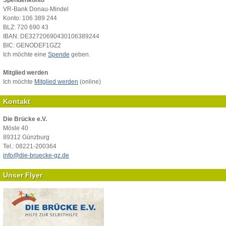
VR-Bank Donau-Mindel
Konto: 106 389 244
BLZ: 720 690 43
IBAN: DE32720690430106389244
BIC: GENODEF1GZ2
Ich möchte eine
Spende
geben.
Mitglied werden
Ich möchte
Mitglied werden
(online)
Kontakt
Die Brücke e.V.
Mösle 40
89312 Günzburg
Tel.: 08221-200364
info@die-bruecke-gz.de
Unser Flyer