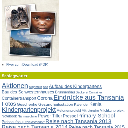
Flyer zum Download (PDF)
Schlagwörter
Aktionen
Aufbau des Kindergartens
Allgemein
Alte
Bau des Schwesternhauses
Brunnenbau
Bäckerei
Container
Eindrücke aus Tansania
Corona
Containertransport
Fotos
Kenia
Geschenke
Gesundheitsstation
Kalender
Kindergartenprojekt
Melonenprojekt
Milchkuhprojekt
Mikrokredite
Primary-School
Power Tiller
Presse
Notebook
Nähmaschine
Reise nach Tansania 2013
Probeaufbau
Projektstandort
Reise nach Tansania 2014
Reise nach Tansania 2015