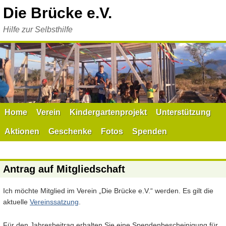
Zum
Die Brücke e.V.
Inhalt
springen
Hilfe zur Selbsthilfe
Home
Verein
Kindergartenprojekt
Unterstützung
Aktionen
Geschenke
Fotos
Spenden
Antrag auf Mitgliedschaft
Ich möchte Mitglied im Verein „Die Brücke e.V.“ werden. Es gilt die
aktuelle
Vereinssatzung
.
Für den Jahresbeitrag erhalten Sie eine Spendenbescheinigung für