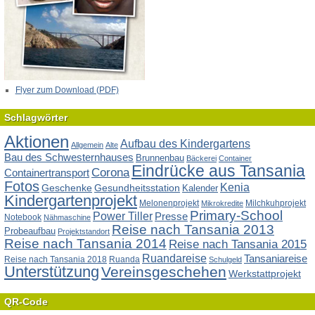
Flyer zum Download (PDF)
Schlagwörter
Aktionen
Aufbau des Kindergartens
Allgemein
Alte
Bau des Schwesternhauses
Brunnenbau
Bäckerei
Container
Eindrücke aus Tansania
Corona
Containertransport
Fotos
Kenia
Geschenke
Gesundheitsstation
Kalender
Kindergartenprojekt
Melonenprojekt
Milchkuhprojekt
Mikrokredite
Primary-School
Power Tiller
Presse
Notebook
Nähmaschine
Reise nach Tansania 2013
Probeaufbau
Projektstandort
Reise nach Tansania 2014
Reise nach Tansania 2015
Ruandareise
Tansaniareise
Reise nach Tansania 2018
Ruanda
Schulgeld
Unterstützung
Vereinsgeschehen
Werkstattprojekt
QR-Code