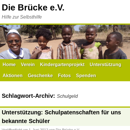
Zum
Die Brücke e.V.
Inhalt
springen
Hilfe zur Selbsthilfe
Home
Verein
Kindergartenprojekt
Unterstützung
Aktionen
Geschenke
Fotos
Spenden
Schlagwort-Archiv:
Schulgeld
Unterstützung: Schulpatenschaften für uns
bekannte Schüler
Veröffentlicht am
1. Juni 2012
von
Die Brücke e.V.