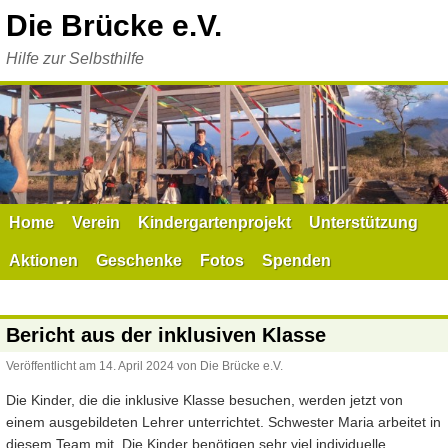
Zum
Die Brücke e.V.
Inhalt
springen
Hilfe zur Selbsthilfe
Home
Verein
Kindergartenprojekt
Unterstützung
Aktionen
Geschenke
Fotos
Spenden
Bericht aus der inklusiven Klasse
Veröffentlicht am
14. April 2024
von
Die Brücke e.V.
Die Kinder, die die inklusive Klasse besuchen, werden jetzt von
einem ausgebildeten Lehrer unterrichtet. Schwester Maria arbeitet in
diesem Team mit. Die Kinder benötigen sehr viel individuelle