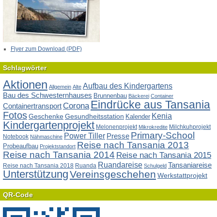
Flyer zum Download (PDF)
Schlagwörter
Aktionen
Aufbau des Kindergartens
Allgemein
Alte
Bau des Schwesternhauses
Brunnenbau
Bäckerei
Container
Eindrücke aus Tansania
Corona
Containertransport
Fotos
Kenia
Geschenke
Gesundheitsstation
Kalender
Kindergartenprojekt
Melonenprojekt
Milchkuhprojekt
Mikrokredite
Primary-School
Power Tiller
Presse
Notebook
Nähmaschine
Reise nach Tansania 2013
Probeaufbau
Projektstandort
Reise nach Tansania 2014
Reise nach Tansania 2015
Ruandareise
Tansaniareise
Reise nach Tansania 2018
Ruanda
Schulgeld
Unterstützung
Vereinsgeschehen
Werkstattprojekt
QR-Code