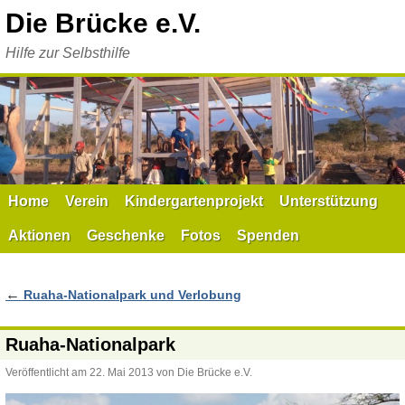
Zum
Die Brücke e.V.
Inhalt
springen
Hilfe zur Selbsthilfe
Home
Verein
Kindergartenprojekt
Unterstützung
Aktionen
Geschenke
Fotos
Spenden
←
Ruaha-Nationalpark und Verlobung
Ruaha-Nationalpark
Veröffentlicht am
22. Mai 2013
von
Die Brücke e.V.