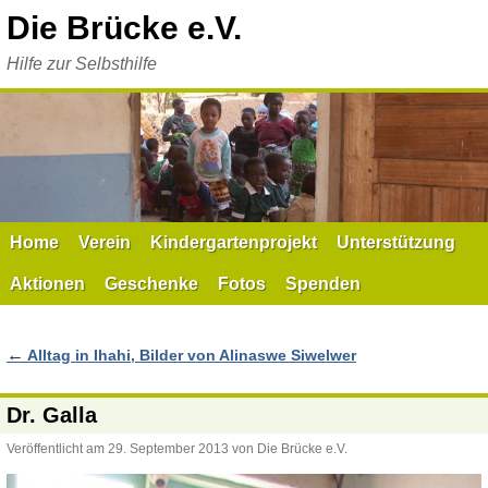
Zum
Die Brücke e.V.
Inhalt
springen
Hilfe zur Selbsthilfe
Home
Verein
Kindergartenprojekt
Unterstützung
Aktionen
Geschenke
Fotos
Spenden
←
Alltag in Ihahi, Bilder von Alinaswe Siwelwer
Dr. Galla
Veröffentlicht am
29. September 2013
von
Die Brücke e.V.