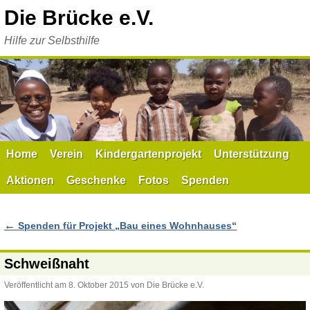
Zum
Die Brücke e.V.
Inhalt
springen
Hilfe zur Selbsthilfe
Home
Verein
Kindergartenprojekt
Unterstützung
Aktionen
Geschenke
Fotos
Spenden
←
Spenden für Projekt „Bau eines Wohnhauses“
Schweißnaht
Veröffentlicht am
8. Oktober 2015
von
Die Brücke e.V.