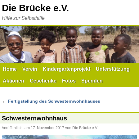
Zum
Die Brücke e.V.
Inhalt
springen
Hilfe zur Selbsthilfe
Home
Verein
Kindergartenprojekt
Unterstützung
Aktionen
Geschenke
Fotos
Spenden
←
Fertigstellung des Schwesternwohnhauses
Schwesternwohnhaus
Veröffentlicht am
17. November 2017
von
Die Brücke e.V.