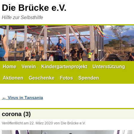
Zum
Die Brücke e.V.
Inhalt
springen
Hilfe zur Selbsthilfe
Home
Verein
Kindergartenprojekt
Unterstützung
Aktionen
Geschenke
Fotos
Spenden
←
Virus in Tansania
corona (3)
Veröffentlicht am
22. März 2020
von
Die Brücke e.V.