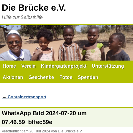
Zum
Die Brücke e.V.
Inhalt
springen
Hilfe zur Selbsthilfe
Home
Verein
Kindergartenprojekt
Unterstützung
Aktionen
Geschenke
Fotos
Spenden
←
Containertransport
WhatsApp Bild 2024-07-20 um
07.46.59_bffec59e
Veröffentlicht am
20. Juli 2024
von
Die Brücke e.V.