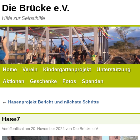
Zum
Die Brücke e.V.
Inhalt
springen
Hilfe zur Selbsthilfe
Home
Verein
Kindergartenprojekt
Unterstützung
Aktionen
Geschenke
Fotos
Spenden
←
Hasenprojekt Bericht und nächste Schritte
Hase7
Veröffentlicht am
20. November 2024
von
Die Brücke e.V.