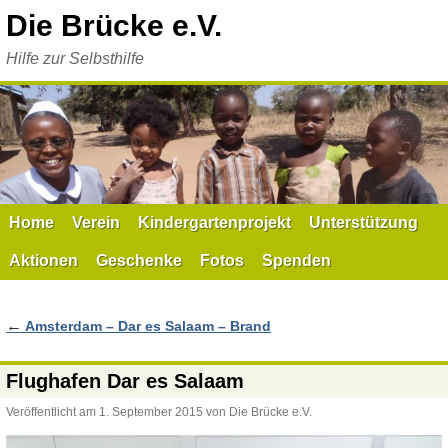
Zum
Die Brücke e.V.
Inhalt
springen
Hilfe zur Selbsthilfe
Home
Verein
Kindergartenprojekt
Unterstützung
Aktionen
Geschenke
Fotos
Spenden
←
Amsterdam – Dar es Salaam – Brand
Flughafen Dar es Salaam
Veröffentlicht am
1. September 2015
von
Die Brücke e.V.