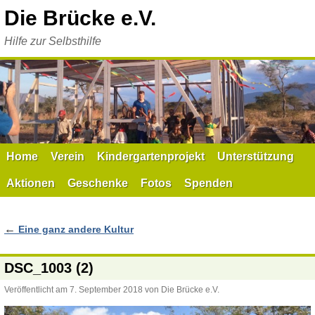
Zum
Die Brücke e.V.
Inhalt
springen
Hilfe zur Selbsthilfe
Home
Verein
Kindergartenprojekt
Unterstützung
Aktionen
Geschenke
Fotos
Spenden
←
Eine ganz andere Kultur
DSC_1003 (2)
Veröffentlicht am
7. September 2018
von
Die Brücke e.V.