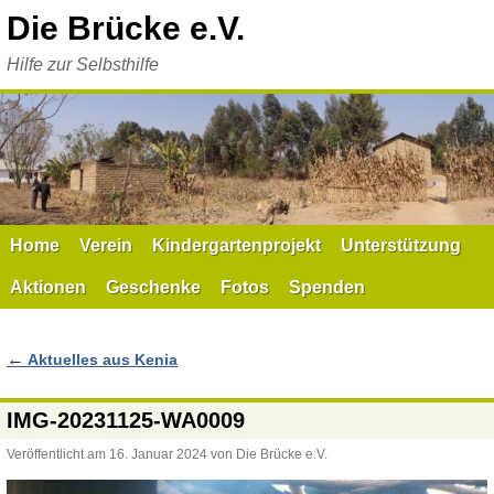
Zum
Die Brücke e.V.
Inhalt
springen
Hilfe zur Selbsthilfe
Home
Verein
Kindergartenprojekt
Unterstützung
Aktionen
Geschenke
Fotos
Spenden
←
Aktuelles aus Kenia
IMG-20231125-WA0009
Veröffentlicht am
16. Januar 2024
von
Die Brücke e.V.