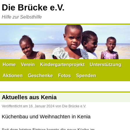
Zum
Die Brücke e.V.
Inhalt
springen
Hilfe zur Selbsthilfe
Home
Verein
Kindergartenprojekt
Unterstützung
Aktionen
Geschenke
Fotos
Spenden
Aktuelles aus Kenia
Veröffentlicht am
16. Januar 2024
von
Die Brücke e.V.
Küchenbau und Weihnachten in Kenia
Seit dem letzten Eintrag konnte die neue Küche im