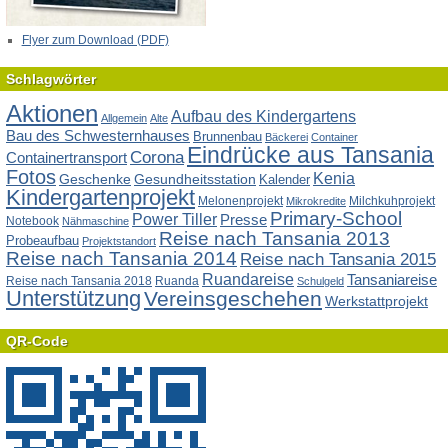
Flyer zum Download (PDF)
Schlagwörter
Aktionen
Aufbau des Kindergartens
Allgemein
Alte
Bau des Schwesternhauses
Brunnenbau
Bäckerei
Container
Eindrücke aus Tansania
Corona
Containertransport
Fotos
Kenia
Geschenke
Gesundheitsstation
Kalender
Kindergartenprojekt
Melonenprojekt
Milchkuhprojekt
Mikrokredite
Primary-School
Power Tiller
Presse
Notebook
Nähmaschine
Reise nach Tansania 2013
Probeaufbau
Projektstandort
Reise nach Tansania 2014
Reise nach Tansania 2015
Ruandareise
Tansaniareise
Reise nach Tansania 2018
Ruanda
Schulgeld
Unterstützung
Vereinsgeschehen
Werkstattprojekt
QR-Code