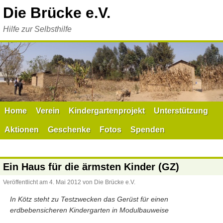
Zum
Die Brücke e.V.
Inhalt
springen
Hilfe zur Selbsthilfe
Home
Verein
Kindergartenprojekt
Unterstützung
Aktionen
Geschenke
Fotos
Spenden
Ein Haus für die ärmsten Kinder (GZ)
Veröffentlicht am
4. Mai 2012
von
Die Brücke e.V.
In Kötz steht zu Testzwecken das Gerüst für einen
erdbebensicheren Kindergarten in Modulbauweise