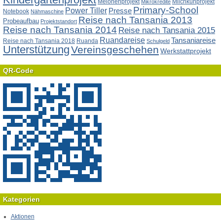
Melonenprojekt
Milchkuhprojekt
Mikrokredite
Primary-School
Power Tiller
Presse
Notebook
Nähmaschine
Reise nach Tansania 2013
Probeaufbau
Projektstandort
Reise nach Tansania 2014
Reise nach Tansania 2015
Ruandareise
Tansaniareise
Reise nach Tansania 2018
Ruanda
Schulgeld
Unterstützung
Vereinsgeschehen
Werkstattprojekt
QR-Code
Kategorien
Aktionen