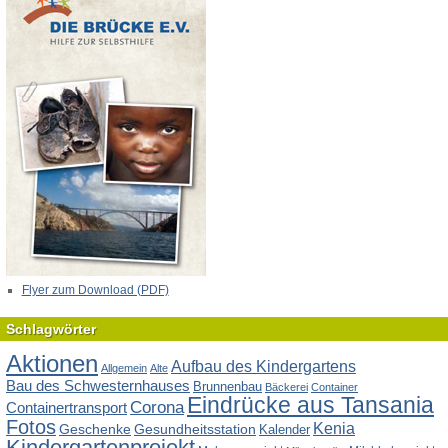
Flyer zum Download (PDF)
Schlagwörter
Aktionen
Aufbau des Kindergartens
Allgemein
Alte
Bau des Schwesternhauses
Brunnenbau
Bäckerei
Container
Eindrücke aus Tansania
Corona
Containertransport
Fotos
Kenia
Geschenke
Gesundheitsstation
Kalender
Kindergartenprojekt