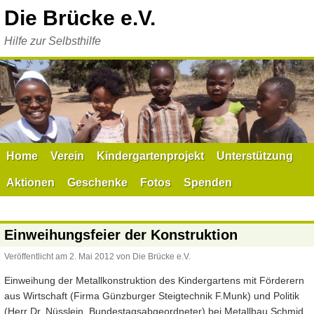
Zum
Die Brücke e.V.
Inhalt
springen
Hilfe zur Selbsthilfe
Home
Verein
Kindergartenprojekt
Unterstützung
Aktionen
Geschenke
Fotos
Spenden
Einweihungsfeier der Konstruktion
Veröffentlicht am
2. Mai 2012
von
Die Brücke e.V.
Einweihung der Metallkonstruktion des Kindergartens mit Förderern
aus Wirtschaft (Firma Günzburger Steigtechnik F.Munk) und Politik
(Herr Dr. Nüsslein, Bundestagsabgeordneter) bei Metallbau Schmid,