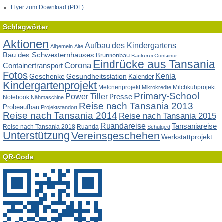
Flyer zum Download (PDF)
Schlagwörter
Aktionen
Aufbau des Kindergartens
Allgemein
Alte
Bau des Schwesternhauses
Brunnenbau
Bäckerei
Container
Eindrücke aus Tansania
Corona
Containertransport
Fotos
Kenia
Geschenke
Gesundheitsstation
Kalender
Kindergartenprojekt
Melonenprojekt
Milchkuhprojekt
Mikrokredite
Primary-School
Power Tiller
Presse
Notebook
Nähmaschine
Reise nach Tansania 2013
Probeaufbau
Projektstandort
Reise nach Tansania 2014
Reise nach Tansania 2015
Ruandareise
Tansaniareise
Reise nach Tansania 2018
Ruanda
Schulgeld
Unterstützung
Vereinsgeschehen
Werkstattprojekt
QR-Code