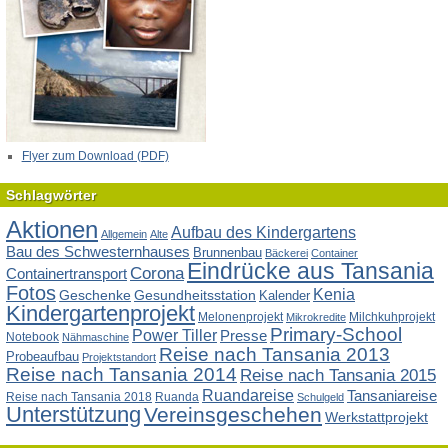
Flyer zum Download (PDF)
Schlagwörter
Aktionen
Aufbau des Kindergartens
Allgemein
Alte
Bau des Schwesternhauses
Brunnenbau
Bäckerei
Container
Eindrücke aus Tansania
Corona
Containertransport
Fotos
Kenia
Geschenke
Gesundheitsstation
Kalender
Kindergartenprojekt
Melonenprojekt
Milchkuhprojekt
Mikrokredite
Primary-School
Power Tiller
Presse
Notebook
Nähmaschine
Reise nach Tansania 2013
Probeaufbau
Projektstandort
Reise nach Tansania 2014
Reise nach Tansania 2015
Ruandareise
Tansaniareise
Reise nach Tansania 2018
Ruanda
Schulgeld
Unterstützung
Vereinsgeschehen
Werkstattprojekt