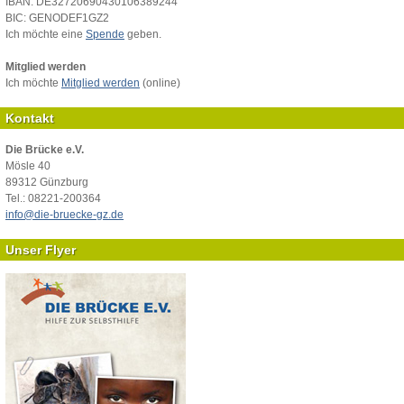
IBAN: DE32720690430106389244
BIC: GENODEF1GZ2
Ich möchte eine
Spende
geben.
Mitglied werden
Ich möchte
Mitglied werden
(online)
Kontakt
Die Brücke e.V.
Mösle 40
89312 Günzburg
Tel.: 08221-200364
info@die-bruecke-gz.de
Unser Flyer