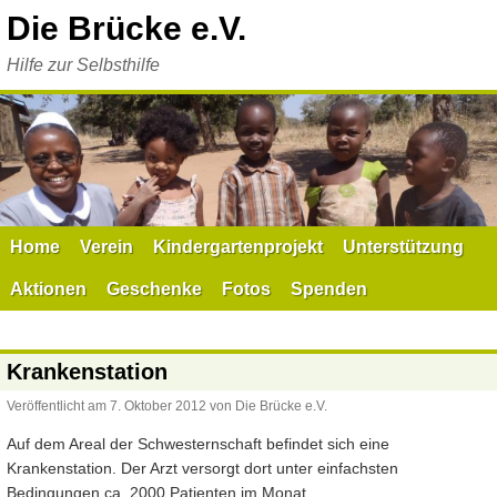
Zum
Die Brücke e.V.
Inhalt
springen
Hilfe zur Selbsthilfe
Home
Verein
Kindergartenprojekt
Unterstützung
Aktionen
Geschenke
Fotos
Spenden
Krankenstation
Veröffentlicht am
7. Oktober 2012
von
Die Brücke e.V.
Auf dem Areal der Schwesternschaft befindet sich eine
Krankenstation. Der Arzt versorgt dort unter einfachsten
Bedingungen ca. 2000 Patienten im Monat.