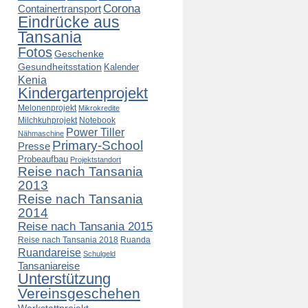
Corona
Containertransport
Eindrücke aus
Tansania
Fotos
Geschenke
Gesundheitsstation
Kalender
Kenia
Kindergartenprojekt
Melonenprojekt
Mikrokredite
Milchkuhprojekt
Notebook
Power Tiller
Nähmaschine
Primary-School
Presse
Probeaufbau
Projektstandort
Reise nach Tansania
2013
Reise nach Tansania
2014
Reise nach Tansania 2015
Reise nach Tansania 2018
Ruanda
Ruandareise
Schulgeld
Tansaniareise
Unterstützung
Vereinsgeschehen