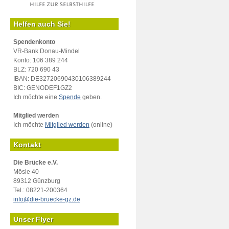
Helfen auch Sie!
Spendenkonto
VR-Bank Donau-Mindel
Konto: 106 389 244
BLZ: 720 690 43
IBAN: DE32720690430106389244
BIC: GENODEF1GZ2
Ich möchte eine
Spende
geben.
Mitglied werden
Ich möchte
Mitglied werden
(online)
Kontakt
Die Brücke e.V.
Mösle 40
89312 Günzburg
Tel.: 08221-200364
info@die-bruecke-gz.de
Unser Flyer