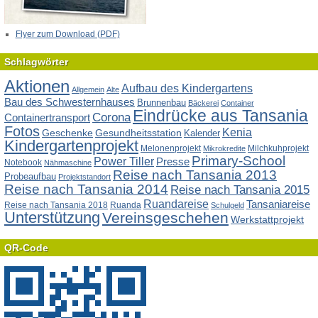
Flyer zum Download (PDF)
Schlagwörter
Aktionen
Aufbau des Kindergartens
Allgemein
Alte
Bau des Schwesternhauses
Brunnenbau
Bäckerei
Container
Eindrücke aus Tansania
Corona
Containertransport
Fotos
Kenia
Geschenke
Gesundheitsstation
Kalender
Kindergartenprojekt
Melonenprojekt
Milchkuhprojekt
Mikrokredite
Primary-School
Power Tiller
Presse
Notebook
Nähmaschine
Reise nach Tansania 2013
Probeaufbau
Projektstandort
Reise nach Tansania 2014
Reise nach Tansania 2015
Ruandareise
Tansaniareise
Reise nach Tansania 2018
Ruanda
Schulgeld
Unterstützung
Vereinsgeschehen
Werkstattprojekt
QR-Code