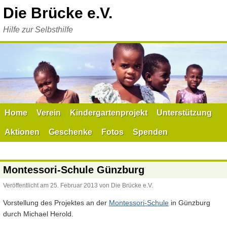
Zum
Die Brücke e.V.
Inhalt
springen
Hilfe zur Selbsthilfe
Home
Verein
Kindergartenprojekt
Unterstützung
Aktionen
Geschenke
Fotos
Spenden
Montessori-Schule Günzburg
Veröffentlicht am
25. Februar 2013
von
Die Brücke e.V.
Vorstellung des Projektes an der
Montessori-Schule
in Günzburg
durch Michael Herold.