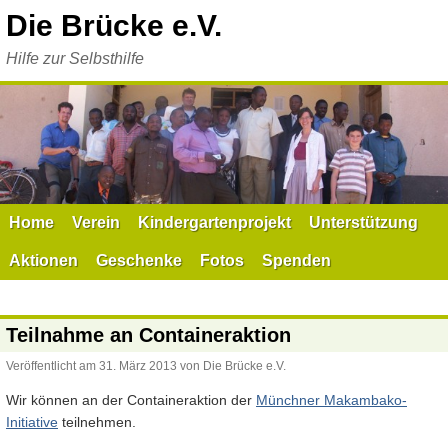
Zum
Die Brücke e.V.
Inhalt
springen
Hilfe zur Selbsthilfe
Home
Verein
Kindergartenprojekt
Unterstützung
Aktionen
Geschenke
Fotos
Spenden
Teilnahme an Containeraktion
Veröffentlicht am
31. März 2013
von
Die Brücke e.V.
Wir können an der Containeraktion der
Münchner Makambako-
Initiative
teilnehmen.