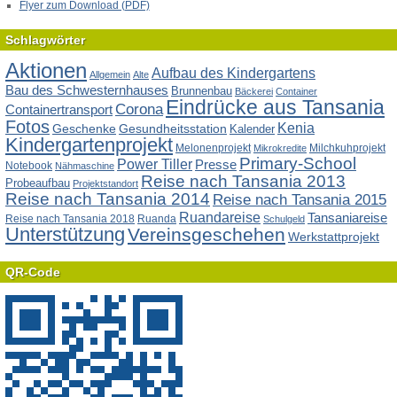
Flyer zum Download (PDF)
Schlagwörter
Aktionen
Aufbau des Kindergartens
Allgemein
Alte
Bau des Schwesternhauses
Brunnenbau
Bäckerei
Container
Eindrücke aus Tansania
Corona
Containertransport
Fotos
Kenia
Geschenke
Gesundheitsstation
Kalender
Kindergartenprojekt
Melonenprojekt
Milchkuhprojekt
Mikrokredite
Primary-School
Power Tiller
Presse
Notebook
Nähmaschine
Reise nach Tansania 2013
Probeaufbau
Projektstandort
Reise nach Tansania 2014
Reise nach Tansania 2015
Ruandareise
Tansaniareise
Reise nach Tansania 2018
Ruanda
Schulgeld
Unterstützung
Vereinsgeschehen
Werkstattprojekt
QR-Code