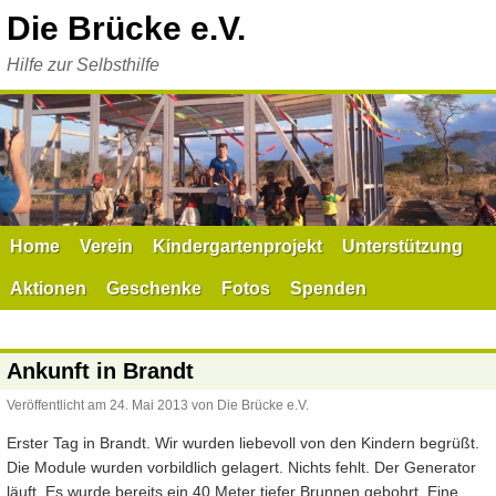
Zum
Die Brücke e.V.
Inhalt
springen
Hilfe zur Selbsthilfe
Home
Verein
Kindergartenprojekt
Unterstützung
Aktionen
Geschenke
Fotos
Spenden
Ankunft in Brandt
Veröffentlicht am
24. Mai 2013
von
Die Brücke e.V.
Erster Tag in Brandt. Wir wurden liebevoll von den Kindern begrüßt.
Die Module wurden vorbildlich gelagert. Nichts fehlt. Der Generator
läuft. Es wurde bereits ein 40 Meter tiefer Brunnen gebohrt. Eine