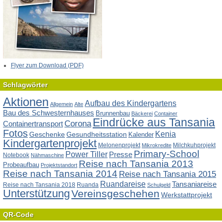
Flyer zum Download (PDF)
Schlagwörter
Aktionen
Aufbau des Kindergartens
Allgemein
Alte
Bau des Schwesternhauses
Brunnenbau
Bäckerei
Container
Eindrücke aus Tansania
Corona
Containertransport
Fotos
Kenia
Geschenke
Gesundheitsstation
Kalender
Kindergartenprojekt
Melonenprojekt
Milchkuhprojekt
Mikrokredite
Primary-School
Power Tiller
Presse
Notebook
Nähmaschine
Reise nach Tansania 2013
Probeaufbau
Projektstandort
Reise nach Tansania 2014
Reise nach Tansania 2015
Ruandareise
Tansaniareise
Reise nach Tansania 2018
Ruanda
Schulgeld
Unterstützung
Vereinsgeschehen
Werkstattprojekt
QR-Code