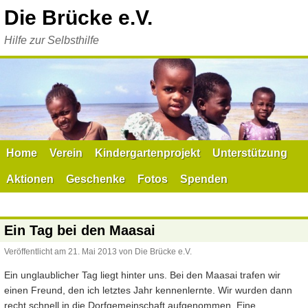
Zum
Die Brücke e.V.
Inhalt
springen
Hilfe zur Selbsthilfe
Home
Verein
Kindergartenprojekt
Unterstützung
Aktionen
Geschenke
Fotos
Spenden
Ein Tag bei den Maasai
Veröffentlicht am
21. Mai 2013
von
Die Brücke e.V.
Ein unglaublicher Tag liegt hinter uns. Bei den Maasai trafen wir
einen Freund, den ich letztes Jahr kennenlernte. Wir wurden dann
recht schnell in die Dorfgemeinschaft aufgenommen. Eine