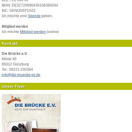
IBAN: DE32720690430106389244
BIC: GENODEF1GZ2
Ich möchte eine
Spende
geben.
Mitglied werden
Ich möchte
Mitglied werden
(online)
Kontakt
Die Brücke e.V.
Mösle 40
89312 Günzburg
Tel.: 08221-200364
info@die-bruecke-gz.de
Unser Flyer