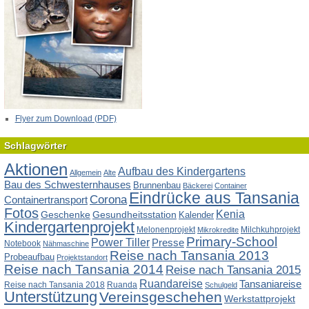
Flyer zum Download (PDF)
Schlagwörter
Aktionen
Aufbau des Kindergartens
Allgemein
Alte
Bau des Schwesternhauses
Brunnenbau
Bäckerei
Container
Eindrücke aus Tansania
Corona
Containertransport
Fotos
Kenia
Geschenke
Gesundheitsstation
Kalender
Kindergartenprojekt
Melonenprojekt
Milchkuhprojekt
Mikrokredite
Primary-School
Power Tiller
Presse
Notebook
Nähmaschine
Reise nach Tansania 2013
Probeaufbau
Projektstandort
Reise nach Tansania 2014
Reise nach Tansania 2015
Ruandareise
Tansaniareise
Reise nach Tansania 2018
Ruanda
Schulgeld
Unterstützung
Vereinsgeschehen
Werkstattprojekt