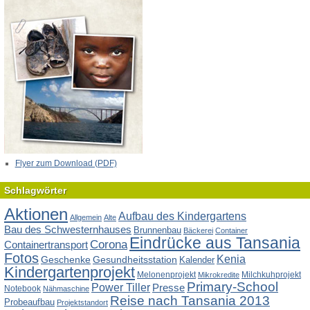
Flyer zum Download (PDF)
Schlagwörter
Aktionen
Aufbau des Kindergartens
Allgemein
Alte
Bau des Schwesternhauses
Brunnenbau
Bäckerei
Container
Eindrücke aus Tansania
Corona
Containertransport
Fotos
Kenia
Geschenke
Gesundheitsstation
Kalender
Kindergartenprojekt
Melonenprojekt
Milchkuhprojekt
Mikrokredite
Primary-School
Power Tiller
Presse
Notebook
Nähmaschine
Reise nach Tansania 2013
Probeaufbau
Projektstandort