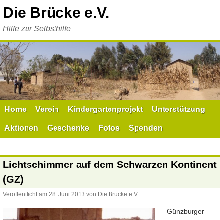
Zum
Die Brücke e.V.
Inhalt
springen
Hilfe zur Selbsthilfe
Home
Verein
Kindergartenprojekt
Unterstützung
Aktionen
Geschenke
Fotos
Spenden
Lichtschimmer auf dem Schwarzen Kontinent
(GZ)
Veröffentlicht am
28. Juni 2013
von
Die Brücke e.V.
Günzburger