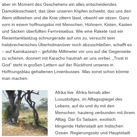
aber im Moment des Geschehens ein alles entscheidendes
Damoklesschwert, das über unseren Köpfen schwebt, das uns den
Atem stillstehen und die Knie zittern lässt, obwohl wir sitzen. Ganz
vorn in einem hoffnungslos mit Menschen, Hühnern, Kisten, Kasten
und Säcken überfüllten Fernreisebus. Wie eine Rakete rast ein
Riesentanklastzug schnurgerade auf uns zu, versucht sein
halsbrecherisches Überholmanöver noch abzuschließen, schafft es
– auf Kamikazeart – gefühlte Millimeter vor uns auf die Gegenseite
zu scheren, donnert mit Karacho hautnah an uns vorbei. „Trust in
God“ steht in großen Lettern auf der Rückfront unseres in
Hoffnungsblau gehaltenen Linienbusses. Was sonst schon könnte
man machen.
Afrika live. Afrika fernab aller
Luxuslodges, im Alltagsspiegel des
Lebens, auf du und du mit den
Menschen, hauteng verbunden mit ihrem
Alltag. Dar Es Salaam, exotisch
klingende Hafenstadt am Indischen
Ozean. Regierungssitz und Hauptstadt