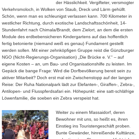
der Hässlichkeit. Vergifteter, versmogter
Verkehrsmoloch, in Wolken von Staub, Dreck und Lärm gehüllt.
Schön, wenn man es schleunigst verlassen kann. 700 Kilometer in
westlicher Richtung, durch exotische Landschaftsschönheit, 14-
Stundenfahrt nach Chimala/Brandt, dem Zielort, an dem die ersten
Module des erdbebensicheren Kindergartens auf das hoffentlich
fertig betonierte (niemand weiß es genau) Fundament gestellt
werden sollen. Mit einer zehnköpfigen Gruppe reist die Günzburger
NGO (Nicht-Regierungs-Organisation) „Die Brücke e. V.“ – auf
eigene Kosten – an, um Bau- und Organisationshilfe zu leisten. Im
Gepäck die bange Frage: Wird die Dorfbevölkerung bereit sein zu
aktiver Mitarbeit? Doch erst mal ein Zwischenstopp auf der langen
Reise: Der Ruha Nationalpark lädt zur Elefanten-, Giraffen-, Zebra-,
Antilopen- und Flusspferdsafari ein. Höhepunkt: eine satt-schläfrige
Löwenfamilie, die soeben ein Zebra verspeist hat.
Weiter zu einem Massaidorf, deren
Bewohner mit uns, so heißt es, ihren
Einstieg ins Touristengeschäft proben.
Bunte Gewänder, hinreißende Kulttänze,