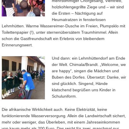
mehrstimmiger Chorgesang, Viehtrieb,
holzkohlengegrillte Ziege und – wir sind
die Ersten – Nächtigung auf
Heumatratzen in fensterlosen
Lehmhütten. Warme Wassereimer-Dusche im Freien, Plumpsklo mit
Toilettenpapier (!), unter sternenübersätem Traumhimmel. Allein
schon die Gastfreundschaft ein Erlebnis von bleibendem
Erinnerungswert.
Und dann: ein Lehmhüttendorf am Ende
der Welt. Chimala/Brandt. „Welcome, we
are happy“, singen die Mädchen und
Buben des Dorfes. Übersetzt: Danke, wir
sind glücklich. Singend, Hände
klatschend begrüßen uns Kinder in
Schuluniform.
Die afrikanische Wirklichkeit auch. Keine Elektrizität, keine
funktionierende Wasserversorgung. Allein die Landwirtschaft sichert,
mehr oder weniger, das Überleben, mit einem Jahreseinkommen
von kaum mehr als 200 Euro. Das reicht für zwei, manchmal nur