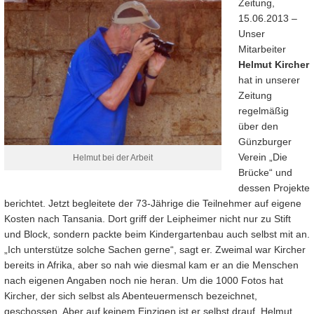
Zeitung,
15.06.2013 –
Unser
Mitarbeiter
Helmut Kircher
hat in unserer
Zeitung
regelmäßig
über den
Günzburger
Verein „Die
Helmut bei der Arbeit
Brücke“ und
dessen Projekte
berichtet. Jetzt begleitete der 73-Jährige die Teilnehmer auf eigene
Kosten nach Tansania. Dort griff der Leipheimer nicht nur zu Stift
und Block, sondern packte beim Kindergartenbau auch selbst mit an.
„Ich unterstütze solche Sachen gerne“, sagt er. Zweimal war Kircher
bereits in Afrika, aber so nah wie diesmal kam er an die Menschen
nach eigenen Angaben noch nie heran. Um die 1000 Fotos hat
Kircher, der sich selbst als Abenteuermensch bezeichnet,
geschossen. Aber auf keinem Einzigen ist er selbst drauf. Helmut