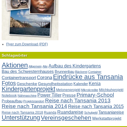
Flyer zum Download (PDF)
Schlagwörter
Aktionen
Aufbau des Kindergartens
Allgemein
Alte
Bau des Schwesternhauses
Brunnenbau
Bäckerei
Container
Eindrücke aus Tansania
Corona
Containertransport
Fotos
Kenia
Geschenke
Gesundheitsstation
Kalender
Kindergartenprojekt
Melonenprojekt
Milchkuhprojekt
Mikrokredite
Primary-School
Power Tiller
Presse
Notebook
Nähmaschine
Reise nach Tansania 2013
Probeaufbau
Projektstandort
Reise nach Tansania 2014
Reise nach Tansania 2015
Ruandareise
Tansaniareise
Reise nach Tansania 2018
Ruanda
Schulgeld
Unterstützung
Vereinsgeschehen
Werkstattprojekt