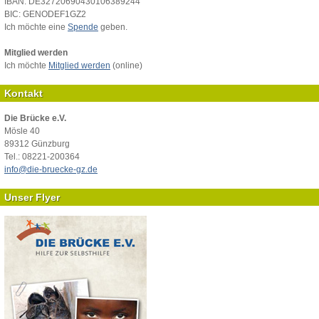
IBAN: DE32720690430106389244
BIC: GENODEF1GZ2
Ich möchte eine
Spende
geben.
Mitglied werden
Ich möchte
Mitglied werden
(online)
Kontakt
Die Brücke e.V.
Mösle 40
89312 Günzburg
Tel.: 08221-200364
info@die-bruecke-gz.de
Unser Flyer