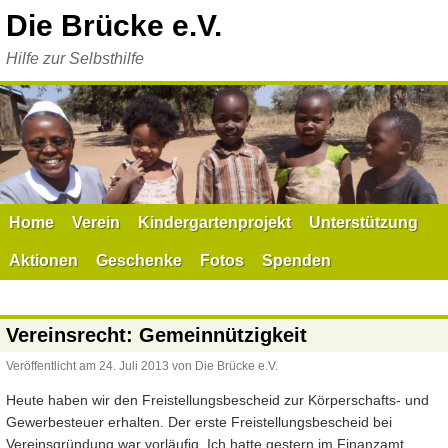
Zum
Die Brücke e.V.
Inhalt
springen
Hilfe zur Selbsthilfe
Home
Verein
Kindergartenprojekt
Unterstützung
Aktionen
Geschenke
Fotos
Spenden
Vereinsrecht: Gemeinnützigkeit
Veröffentlicht am
24. Juli 2013
von
Die Brücke e.V.
Heute haben wir den Freistellungsbescheid zur Körperschafts- und
Gewerbesteuer erhalten. Der erste Freistellungsbescheid bei
Vereinsgründung war vorläufig. Ich hatte gestern im Finanzamt