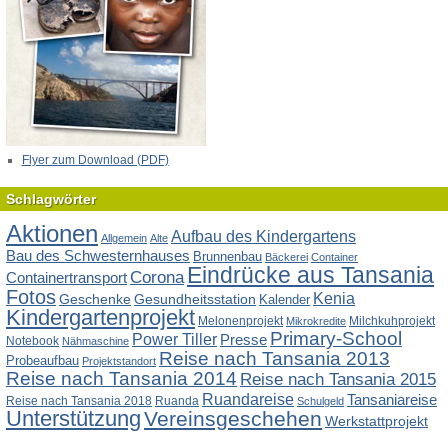
Flyer zum Download (PDF)
Schlagwörter
Aktionen
Aufbau des Kindergartens
Allgemein
Alte
Bau des Schwesternhauses
Brunnenbau
Bäckerei
Container
Eindrücke aus Tansania
Corona
Containertransport
Fotos
Kenia
Geschenke
Gesundheitsstation
Kalender
Kindergartenprojekt
Melonenprojekt
Milchkuhprojekt
Mikrokredite
Primary-School
Power Tiller
Presse
Notebook
Nähmaschine
Reise nach Tansania 2013
Probeaufbau
Projektstandort
Reise nach Tansania 2014
Reise nach Tansania 2015
Ruandareise
Tansaniareise
Reise nach Tansania 2018
Ruanda
Schulgeld
Unterstützung
Vereinsgeschehen
Werkstattprojekt