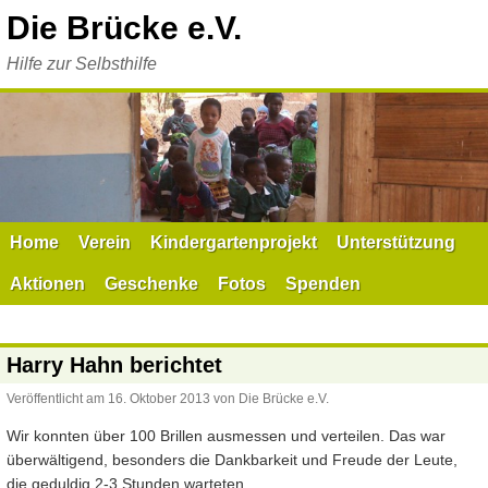
Zum
Die Brücke e.V.
Inhalt
springen
Hilfe zur Selbsthilfe
Home
Verein
Kindergartenprojekt
Unterstützung
Aktionen
Geschenke
Fotos
Spenden
Harry Hahn berichtet
Veröffentlicht am
16. Oktober 2013
von
Die Brücke e.V.
Wir konnten über 100 Brillen ausmessen und verteilen. Das war
überwältigend, besonders die Dankbarkeit und Freude der Leute,
die geduldig 2-3 Stunden warteten.