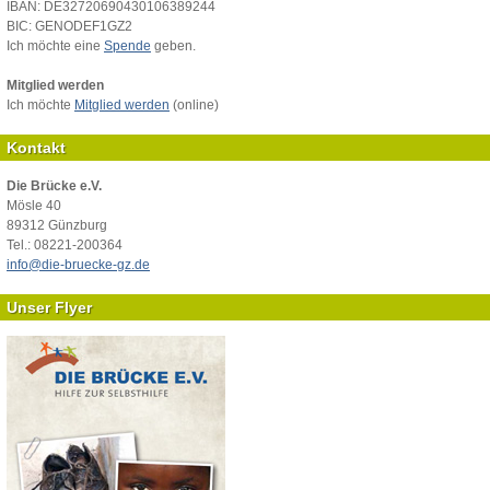
IBAN: DE32720690430106389244
BIC: GENODEF1GZ2
Ich möchte eine
Spende
geben.
Mitglied werden
Ich möchte
Mitglied werden
(online)
Kontakt
Die Brücke e.V.
Mösle 40
89312 Günzburg
Tel.: 08221-200364
info@die-bruecke-gz.de
Unser Flyer