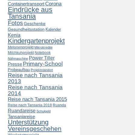
Corona
Containertransport
Eindrücke aus
Tansania
Fotos
Geschenke
Gesundheitsstation
Kalender
Kenia
Kindergartenprojekt
Melonenprojekt
Mikrokredite
Milchkuhprojekt
Notebook
Power Tiller
Nähmaschine
Primary-School
Presse
Probeaufbau
Projektstandort
Reise nach Tansania
2013
Reise nach Tansania
2014
Reise nach Tansania 2015
Reise nach Tansania 2018
Ruanda
Ruandareise
Schulgeld
Tansaniareise
Unterstützung
Vereinsgeschehen