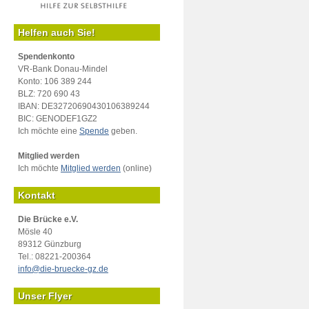
Helfen auch Sie!
Spendenkonto
VR-Bank Donau-Mindel
Konto: 106 389 244
BLZ: 720 690 43
IBAN: DE32720690430106389244
BIC: GENODEF1GZ2
Ich möchte eine
Spende
geben.
Mitglied werden
Ich möchte
Mitglied werden
(online)
Kontakt
Die Brücke e.V.
Mösle 40
89312 Günzburg
Tel.: 08221-200364
info@die-bruecke-gz.de
Unser Flyer