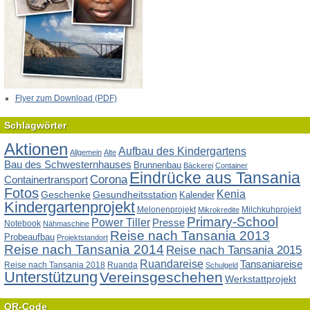
Flyer zum Download (PDF)
Schlagwörter
Aktionen
Aufbau des Kindergartens
Allgemein
Alte
Bau des Schwesternhauses
Brunnenbau
Bäckerei
Container
Eindrücke aus Tansania
Corona
Containertransport
Fotos
Kenia
Geschenke
Gesundheitsstation
Kalender
Kindergartenprojekt
Melonenprojekt
Milchkuhprojekt
Mikrokredite
Primary-School
Power Tiller
Presse
Notebook
Nähmaschine
Reise nach Tansania 2013
Probeaufbau
Projektstandort
Reise nach Tansania 2014
Reise nach Tansania 2015
Ruandareise
Tansaniareise
Reise nach Tansania 2018
Ruanda
Schulgeld
Unterstützung
Vereinsgeschehen
Werkstattprojekt
QR-Code