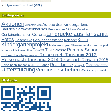
Flyer zum Download (PDF)
Schlagwörter
Aktionen
Aufbau des Kindergartens
Allgemein
Alte
Bau des Schwesternhauses
Brunnenbau
Bäckerei
Container
Eindrücke aus Tansania
Corona
Containertransport
Fotos
Kenia
Geschenke
Gesundheitsstation
Kalender
Kindergartenprojekt
Melonenprojekt
Milchkuhprojekt
Mikrokredite
Primary-School
Power Tiller
Presse
Notebook
Nähmaschine
Reise nach Tansania 2013
Probeaufbau
Projektstandort
Reise nach Tansania 2014
Reise nach Tansania 2015
Ruandareise
Tansaniareise
Reise nach Tansania 2018
Ruanda
Schulgeld
Unterstützung
Vereinsgeschehen
Werkstattprojekt
QR-Code