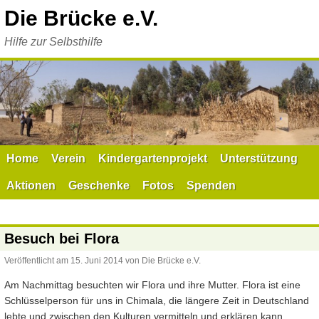
Zum
Die Brücke e.V.
Inhalt
springen
Hilfe zur Selbsthilfe
Home
Verein
Kindergartenprojekt
Unterstützung
Aktionen
Geschenke
Fotos
Spenden
Besuch bei Flora
Veröffentlicht am
15. Juni 2014
von
Die Brücke e.V.
Am Nachmittag besuchten wir Flora und ihre Mutter. Flora ist eine
Schlüsselperson für uns in Chimala, die längere Zeit in Deutschland
lebte und zwischen den Kulturen vermitteln und erklären kann.