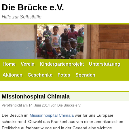
Zum
Die Brücke e.V.
Inhalt
springen
Hilfe zur Selbsthilfe
Home
Verein
Kindergartenprojekt
Unterstützung
Aktionen
Geschenke
Fotos
Spenden
Missionhospital Chimala
Veröffentlicht am
14. Juni 2014
von
Die Brücke e.V.
Der Besuch im
Missionhospital Chimala
war für uns Europäer
schockierend. Obwohl das Krankenhaus von einer amerikanischen
Freikirche aufgebaut wurde und in der Gegend eine wichtige