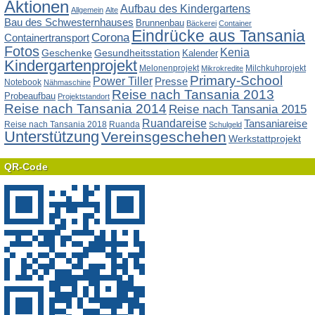
Aktionen
Aufbau des Kindergartens
Allgemein
Alte
Bau des Schwesternhauses
Brunnenbau
Bäckerei
Container
Eindrücke aus Tansania
Corona
Containertransport
Fotos
Kenia
Geschenke
Gesundheitsstation
Kalender
Kindergartenprojekt
Melonenprojekt
Milchkuhprojekt
Mikrokredite
Primary-School
Power Tiller
Presse
Notebook
Nähmaschine
Reise nach Tansania 2013
Probeaufbau
Projektstandort
Reise nach Tansania 2014
Reise nach Tansania 2015
Ruandareise
Tansaniareise
Reise nach Tansania 2018
Ruanda
Schulgeld
Unterstützung
Vereinsgeschehen
Werkstattprojekt
QR-Code