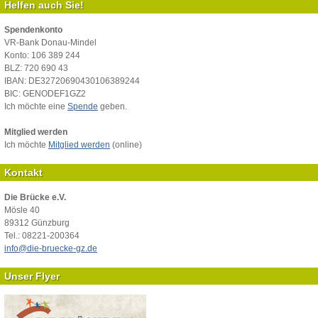
Helfen auch Sie!
Spendenkonto
VR-Bank Donau-Mindel
Konto: 106 389 244
BLZ: 720 690 43
IBAN: DE32720690430106389244
BIC: GENODEF1GZ2
Ich möchte eine
Spende
geben.
Mitglied werden
Ich möchte
Mitglied werden
(online)
Kontakt
Die Brücke e.V.
Mösle 40
89312 Günzburg
Tel.: 08221-200364
info@die-bruecke-gz.de
Unser Flyer