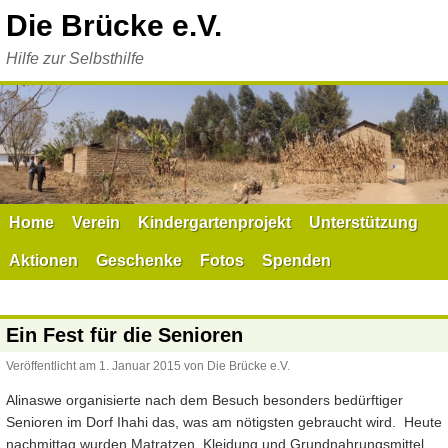
Zum
Die Brücke e.V.
Inhalt
springen
Hilfe zur Selbsthilfe
Home
Verein
Kindergartenprojekt
Unterstützung
Aktionen
Geschenke
Fotos
Spenden
Ein Fest für die Senioren
Veröffentlicht am
1. Januar 2015
von
Die Brücke e.V.
Alinaswe organisierte nach dem Besuch besonders bedürftiger
Senioren im Dorf Ihahi das, was am nötigsten gebraucht wird. Heute
nachmittag wurden Matratzen, Kleidung und Grundnahrungsmittel