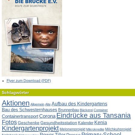
Flyer zum Download (PDF)
Schlagwörter
Aktionen
Aufbau des Kindergartens
Allgemein
Alte
Bau des Schwesternhauses
Brunnenbau
Bäckerei
Container
Eindrücke aus Tansania
Corona
Containertransport
Fotos
Kenia
Geschenke
Gesundheitsstation
Kalender
Kindergartenprojekt
Melonenprojekt
Milchkuhprojekt
Mikrokredite
Primary-School
Power Tiller
Presse