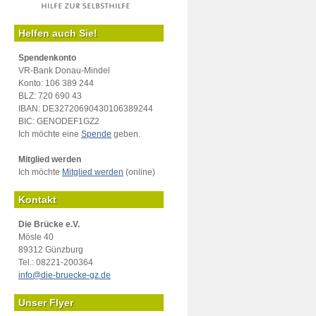
Helfen auch Sie!
Spendenkonto
VR-Bank Donau-Mindel
Konto: 106 389 244
BLZ: 720 690 43
IBAN: DE32720690430106389244
BIC: GENODEF1GZ2
Ich möchte eine
Spende
geben.
Mitglied werden
Ich möchte
Mitglied werden
(online)
Kontakt
Die Brücke e.V.
Mösle 40
89312 Günzburg
Tel.: 08221-200364
info@die-bruecke-gz.de
Unser Flyer