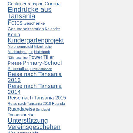
Corona
Containertransport
Eindrücke aus
Tansania
Fotos
Geschenke
Gesundheitsstation
Kalender
Kenia
Kindergartenprojekt
Melonenprojekt
Mikrokredite
Milchkuhprojekt
Notebook
Power Tiller
Nähmaschine
Primary-School
Presse
Probeaufbau
Projektstandort
Reise nach Tansania
2013
Reise nach Tansania
2014
Reise nach Tansania 2015
Reise nach Tansania 2018
Ruanda
Ruandareise
Schulgeld
Tansaniareise
Unterstützung
Vereinsgeschehen