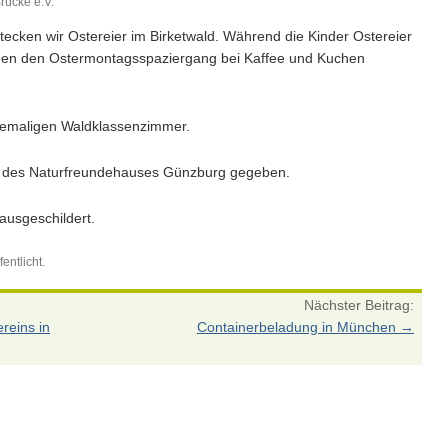
rücke e.V.
ecken wir Ostereier im Birketwald. Während die Kinder Ostereier
nen den Ostermontagsspaziergang bei Kaffee und Kuchen
ehemaligen Waldklassenzimmer.
he des Naturfreundehauses Günzburg gegeben.
ausgeschildert.
entlicht.
Nächster Beitrag:
reins in
Containerbeladung in München
→