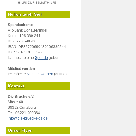
Helfen auch Sie!
Spendenkonto
VR-Bank Donau-Mindel
Konto: 106 389 244
BLZ: 720 690 43
IBAN: DE32720690430106389244
BIC: GENODEF1GZ2
Ich möchte eine
Spende
geben.
Mitglied werden
Ich möchte
Mitglied werden
(online)
Kontakt
Die Brücke e.V.
Mösle 40
89312 Günzburg
Tel.: 08221-200364
info@die-bruecke-gz.de
Unser Flyer