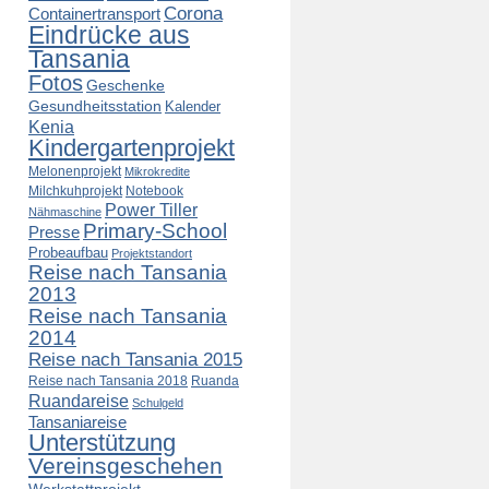
Corona
Containertransport
Eindrücke aus
Tansania
Fotos
Geschenke
Gesundheitsstation
Kalender
Kenia
Kindergartenprojekt
Melonenprojekt
Mikrokredite
Milchkuhprojekt
Notebook
Power Tiller
Nähmaschine
Primary-School
Presse
Probeaufbau
Projektstandort
Reise nach Tansania
2013
Reise nach Tansania
2014
Reise nach Tansania 2015
Reise nach Tansania 2018
Ruanda
Ruandareise
Schulgeld
Tansaniareise
Unterstützung
Vereinsgeschehen