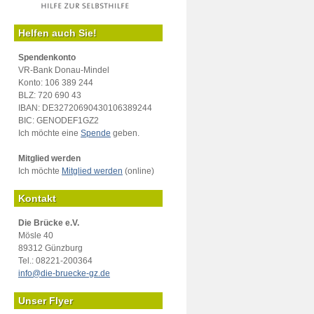
Helfen auch Sie!
Spendenkonto
VR-Bank Donau-Mindel
Konto: 106 389 244
BLZ: 720 690 43
IBAN: DE32720690430106389244
BIC: GENODEF1GZ2
Ich möchte eine
Spende
geben.
Mitglied werden
Ich möchte
Mitglied werden
(online)
Kontakt
Die Brücke e.V.
Mösle 40
89312 Günzburg
Tel.: 08221-200364
info@die-bruecke-gz.de
Unser Flyer