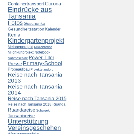
Corona
Containertransport
Eindrücke aus
Tansania
Fotos
Geschenke
Gesundheitsstation
Kalender
Kenia
Kindergartenprojekt
Melonenprojekt
Mikrokredite
Milchkuhprojekt
Notebook
Power Tiller
Nähmaschine
Primary-School
Presse
Probeaufbau
Projektstandort
Reise nach Tansania
2013
Reise nach Tansania
2014
Reise nach Tansania 2015
Reise nach Tansania 2018
Ruanda
Ruandareise
Schulgeld
Tansaniareise
Unterstützung
Vereinsgeschehen