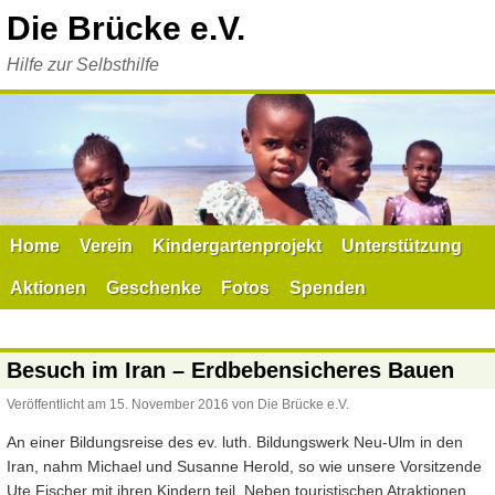
Zum
Die Brücke e.V.
Inhalt
springen
Hilfe zur Selbsthilfe
Home
Verein
Kindergartenprojekt
Unterstützung
Aktionen
Geschenke
Fotos
Spenden
Besuch im Iran – Erdbebensicheres Bauen
Veröffentlicht am
15. November 2016
von
Die Brücke e.V.
An einer Bildungsreise des ev. luth. Bildungswerk Neu-Ulm in den
Iran, nahm Michael und Susanne Herold, so wie unsere Vorsitzende
Ute Fischer mit ihren Kindern teil. Neben touristischen Atraktionen,