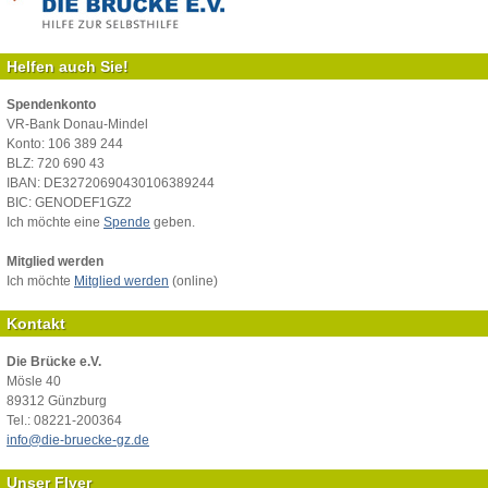
Helfen auch Sie!
Spendenkonto
VR-Bank Donau-Mindel
Konto: 106 389 244
BLZ: 720 690 43
IBAN: DE32720690430106389244
BIC: GENODEF1GZ2
Ich möchte eine
Spende
geben.
Mitglied werden
Ich möchte
Mitglied werden
(online)
Kontakt
Die Brücke e.V.
Mösle 40
89312 Günzburg
Tel.: 08221-200364
info@die-bruecke-gz.de
Unser Flyer