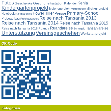
Fotos
Kenia
Geschenke
Gesundheitsstation
Kalender
Kindergartenprojekt
Melonenprojekt
Milchkuhprojekt
Mikrokredite
Primary-School
Power Tiller
Presse
Notebook
Nähmaschine
Reise nach Tansania 2013
Probeaufbau
Projektstandort
Reise nach Tansania 2014
Reise nach Tansania 2015
Ruandareise
Tansaniareise
Reise nach Tansania 2018
Ruanda
Schulgeld
Unterstützung
Vereinsgeschehen
Werkstattprojekt
QR-Code
Kategorien