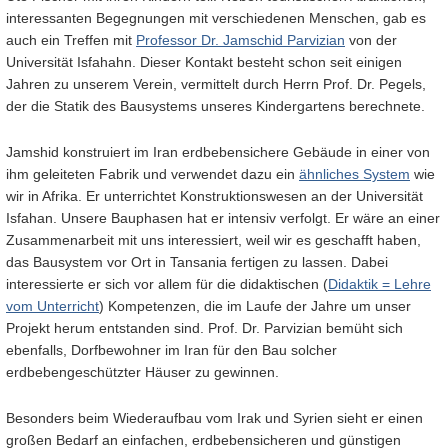
interessanten Begegnungen mit verschiedenen Menschen, gab es
auch ein Treffen mit
Professor Dr. Jamschid Parvizian
von der
Universität Isfahahn. Dieser Kontakt besteht schon seit einigen
Jahren zu unserem Verein, vermittelt durch Herrn Prof. Dr. Pegels,
der die Statik des Bausystems unseres Kindergartens berechnete.
Jamshid konstruiert im Iran erdbebensichere Gebäude in einer von
ihm geleiteten Fabrik und verwendet dazu ein
ähnliches System
wie
wir in Afrika. Er unterrichtet Konstruktionswesen an der Universität
Isfahan. Unsere Bauphasen hat er intensiv verfolgt. Er wäre an einer
Zusammenarbeit mit uns interessiert, weil wir es geschafft haben,
das Bausystem vor Ort in Tansania fertigen zu lassen. Dabei
interessierte er sich vor allem für die didaktischen (
Didaktik = Lehre
vom Unterricht
) Kompetenzen, die im Laufe der Jahre um unser
Projekt herum entstanden sind. Prof. Dr. Parvizian bemüht sich
ebenfalls, Dorfbewohner im Iran für den Bau solcher
erdbebengeschützter Häuser zu gewinnen.
Besonders beim Wiederaufbau vom Irak und Syrien sieht er einen
großen Bedarf an einfachen, erdbebensicheren und günstigen