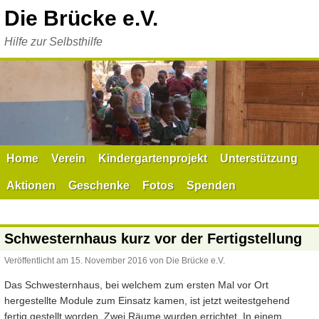
Zum
Die Brücke e.V.
Inhalt
springen
Hilfe zur Selbsthilfe
Home
Verein
Kindergartenprojekt
Unterstützung
Aktionen
Geschenke
Fotos
Spenden
Schwesternhaus kurz vor der Fertigstellung
Veröffentlicht am
15. November 2016
von
Die Brücke e.V.
Das Schwesternhaus, bei welchem zum ersten Mal vor Ort
hergestellte Module zum Einsatz kamen, ist jetzt weitestgehend
fertig gestellt worden. Zwei Räume wurden errichtet. In einem