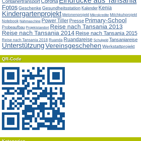
Eindrücke aus Tansania
Corona
Containertransport
Fotos
Kenia
Geschenke
Gesundheitsstation
Kalender
Kindergartenprojekt
Melonenprojekt
Milchkuhprojekt
Mikrokredite
Primary-School
Power Tiller
Presse
Notebook
Nähmaschine
Reise nach Tansania 2013
Probeaufbau
Projektstandort
Reise nach Tansania 2014
Reise nach Tansania 2015
Ruandareise
Tansaniareise
Reise nach Tansania 2018
Ruanda
Schulgeld
Unterstützung
Vereinsgeschehen
Werkstattprojekt
QR-Code
Kategorien