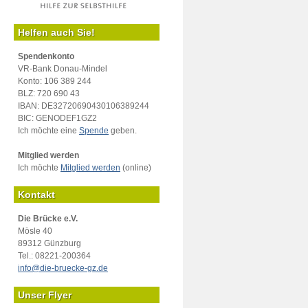
Helfen auch Sie!
Spendenkonto
VR-Bank Donau-Mindel
Konto: 106 389 244
BLZ: 720 690 43
IBAN: DE32720690430106389244
BIC: GENODEF1GZ2
Ich möchte eine
Spende
geben.
Mitglied werden
Ich möchte
Mitglied werden
(online)
Kontakt
Die Brücke e.V.
Mösle 40
89312 Günzburg
Tel.: 08221-200364
info@die-bruecke-gz.de
Unser Flyer