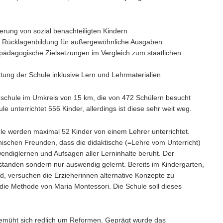
rung von sozial benachteiligten Kindern
d Rücklagenbildung für außergewöhnliche Ausgaben
 pädagogische Zielsetzungen im Vergleich zum staatlichen
tung der Schule inklusive Lern und Lehrmaterialien
undschule im Umkreis von 15 km, die von 472 Schülern besucht
e unterrichtet 556 Kinder, allerdings ist diese sehr weit weg.
hule werden maximal 52 Kinder von einem Lehrer unterrichtet.
anischen Freunden, dass die didaktische (=Lehre vom Unterricht)
endiglernen und Aufsagen aller Lerninhalte beruht. Der
verstanden sondern nur auswendig gelernt. Bereits im Kindergarten,
rd, versuchen die Erzieherinnen alternative Konzepte zu
 die Methode von Maria Montessori. Die Schule soll dieses
emüht sich redlich um Reformen. Geprägt wurde das