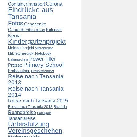
Corona
Containertransport
Eindrücke aus
Tansania
Fotos
Geschenke
Gesundheitsstation
Kalender
Kenia
Kindergartenprojekt
Melonenprojekt
Mikrokredite
Milchkuhprojekt
Notebook
Power Tiller
Nähmaschine
Primary-School
Presse
Probeaufbau
Projektstandort
Reise nach Tansania
2013
Reise nach Tansania
2014
Reise nach Tansania 2015
Reise nach Tansania 2018
Ruanda
Ruandareise
Schulgeld
Tansaniareise
Unterstützung
Vereinsgeschehen