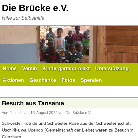
Zum
Die Brücke e.V.
Inhalt
springen
Hilfe zur Selbsthilfe
Home
Verein
Kindergartenprojekt
Unterstützung
Aktionen
Geschenke
Fotos
Spenden
Besuch aus Tansania
Veröffentlicht am
13. August 2022
von
Die Brücke e.V.
Schwester Kotride und Schwester Rose aus der Schwesternschaft
Uschirika wa Upendo (Gemeinschaft der Liebe) waren zu Besuch in
Günzburg.