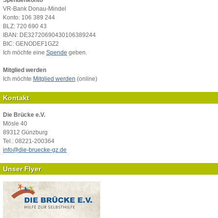
VR-Bank Donau-Mindel
Konto: 106 389 244
BLZ: 720 690 43
IBAN: DE32720690430106389244
BIC: GENODEF1GZ2
Ich möchte eine
Spende
geben.
Mitglied werden
Ich möchte
Mitglied werden
(online)
Kontakt
Die Brücke e.V.
Mösle 40
89312 Günzburg
Tel.: 08221-200364
info@die-bruecke-gz.de
Unser Flyer