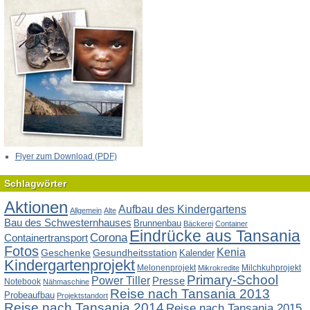
Flyer zum Download (PDF)
Schlagwörter
Aktionen
Aufbau des Kindergartens
Allgemein
Alte
Bau des Schwesternhauses
Brunnenbau
Bäckerei
Container
Eindrücke aus Tansania
Corona
Containertransport
Fotos
Kenia
Geschenke
Gesundheitsstation
Kalender
Kindergartenprojekt
Melonenprojekt
Milchkuhprojekt
Mikrokredite
Primary-School
Power Tiller
Presse
Notebook
Nähmaschine
Reise nach Tansania 2013
Probeaufbau
Projektstandort
Reise nach Tansania 2014
Reise nach Tansania 2015