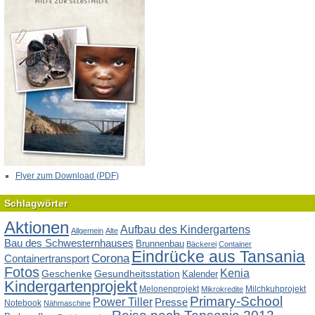
Flyer zum Download (PDF)
Schlagwörter
Aktionen
Aufbau des Kindergartens
Allgemein
Alte
Bau des Schwesternhauses
Brunnenbau
Bäckerei
Container
Eindrücke aus Tansania
Corona
Containertransport
Fotos
Kenia
Geschenke
Gesundheitsstation
Kalender
Kindergartenprojekt
Melonenprojekt
Milchkuhprojekt
Mikrokredite
Primary-School
Power Tiller
Presse
Notebook
Nähmaschine