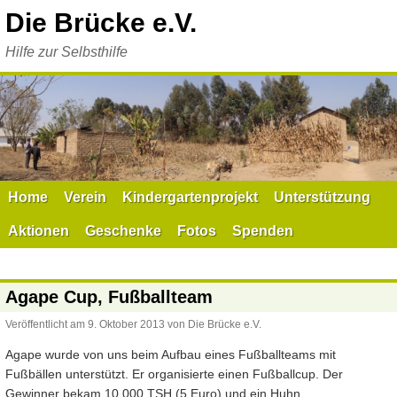
Zum
Die Brücke e.V.
Inhalt
springen
Hilfe zur Selbsthilfe
Home
Verein
Kindergartenprojekt
Unterstützung
Aktionen
Geschenke
Fotos
Spenden
Agape Cup, Fußballteam
Veröffentlicht am
9. Oktober 2013
von
Die Brücke e.V.
Agape wurde von uns beim Aufbau eines Fußballteams mit
Fußbällen unterstützt. Er organisierte einen Fußballcup. Der
Gewinner bekam 10.000 TSH (5 Euro) und ein Huhn.