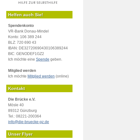
Helfen auch Sie!
Spendenkonto
VR-Bank Donau-Mindel
Konto: 106 389 244
BLZ: 720 690 43
IBAN: DE32720690430106389244
BIC: GENODEF1GZ2
Ich möchte eine
Spende
geben.
Mitglied werden
Ich möchte
Mitglied werden
(online)
Kontakt
Die Brücke e.V.
Mösle 40
89312 Günzburg
Tel.: 08221-200364
info@die-bruecke-gz.de
Unser Flyer