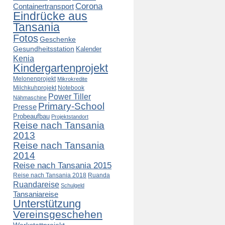
Corona
Containertransport
Eindrücke aus
Tansania
Fotos
Geschenke
Gesundheitsstation
Kalender
Kenia
Kindergartenprojekt
Melonenprojekt
Mikrokredite
Milchkuhprojekt
Notebook
Power Tiller
Nähmaschine
Primary-School
Presse
Probeaufbau
Projektstandort
Reise nach Tansania
2013
Reise nach Tansania
2014
Reise nach Tansania 2015
Reise nach Tansania 2018
Ruanda
Ruandareise
Schulgeld
Tansaniareise
Unterstützung
Vereinsgeschehen