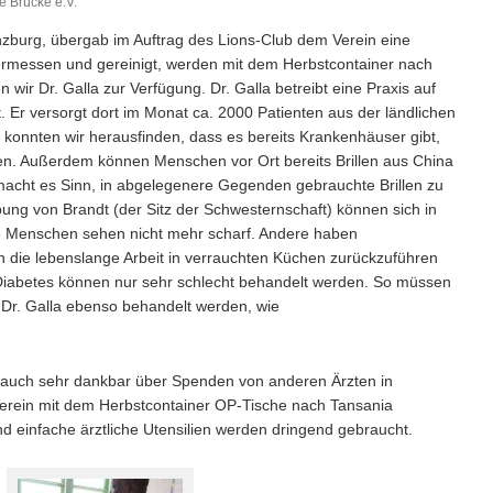
e Brücke e.V.
zburg, übergab im Auftrag des Lions-Club dem Verein eine
vermessen und gereinigt, werden mit dem Herbstcontainer nach
len wir Dr. Galla zur Verfügung. Dr. Galla betreibt eine Praxis auf
Er versorgt dort im Monat ca. 2000 Patienten aus der ländlichen
 konnten wir herausfinden, dass es bereits Krankenhäuser gibt,
gen. Außerdem können Menschen vor Ort bereits Brillen aus China
macht es Sinn, in abgelegenere Gegenden gebrauchte Brillen zu
ung von Brandt (der Sitz der Schwesternschaft) können sich in
iele Menschen sehen nicht mehr scharf. Andere haben
 die lebenslange Arbeit in verrauchten Küchen zurückzuführen
iabetes können nur sehr schlecht behandelt werden. So müssen
 Dr. Galla ebenso behandelt werden, wie
auch sehr dankbar über Spenden von anderen Ärzten in
erein mit dem Herbstcontainer OP-Tische nach Tansania
d einfache ärztliche Utensilien werden dringend gebraucht.