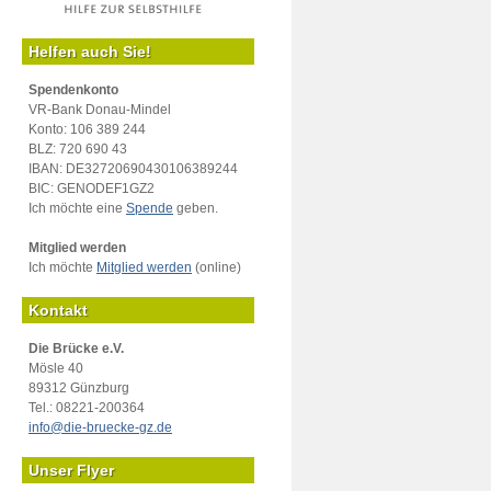
Helfen auch Sie!
Spendenkonto
VR-Bank Donau-Mindel
Konto: 106 389 244
BLZ: 720 690 43
IBAN: DE32720690430106389244
BIC: GENODEF1GZ2
Ich möchte eine
Spende
geben.
Mitglied werden
Ich möchte
Mitglied werden
(online)
Kontakt
Die Brücke e.V.
Mösle 40
89312 Günzburg
Tel.: 08221-200364
info@die-bruecke-gz.de
Unser Flyer