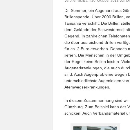
Veröffentlicht am
20. Oktober 2013
von
Di
Dr. Sommer, ein Augenarzt aus Gün
Brillenspende. Über 2000 Brillen, 
Tansania verschifft. Die Brillen stel
dem Gelände der Schwesternschaft. 
Gegend. In zahlreichen Telefonaten
die über ausreichend Brillen verfü
für ca. 2 Euro erwerben. Dennoch 
liefern. Die Menschen in der Umgeb
der Regel keine Brillen leisten. V
Augenerkrankungen, die auch durch
sind. Auch Augenprobleme wegen D
unterschiedlichste Augenleiden von
Atemwegserkrankungen.
In diesem Zusammenhang sind wir 
Günzburg. Zum Beispiel kann der V
schicken. Auch Verbandsmaterial un