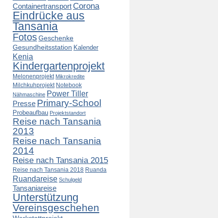
Corona
Containertransport
Eindrücke aus
Tansania
Fotos
Geschenke
Gesundheitsstation
Kalender
Kenia
Kindergartenprojekt
Melonenprojekt
Mikrokredite
Milchkuhprojekt
Notebook
Power Tiller
Nähmaschine
Primary-School
Presse
Probeaufbau
Projektstandort
Reise nach Tansania
2013
Reise nach Tansania
2014
Reise nach Tansania 2015
Reise nach Tansania 2018
Ruanda
Ruandareise
Schulgeld
Tansaniareise
Unterstützung
Vereinsgeschehen