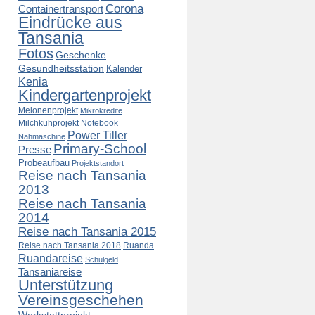
Corona
Containertransport
Eindrücke aus
Tansania
Fotos
Geschenke
Gesundheitsstation
Kalender
Kenia
Kindergartenprojekt
Melonenprojekt
Mikrokredite
Milchkuhprojekt
Notebook
Power Tiller
Nähmaschine
Primary-School
Presse
Probeaufbau
Projektstandort
Reise nach Tansania
2013
Reise nach Tansania
2014
Reise nach Tansania 2015
Reise nach Tansania 2018
Ruanda
Ruandareise
Schulgeld
Tansaniareise
Unterstützung
Vereinsgeschehen