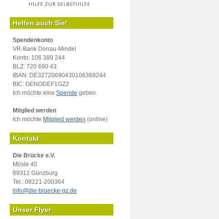
Helfen auch Sie!
Spendenkonto
VR-Bank Donau-Mindel
Konto: 106 389 244
BLZ: 720 690 43
IBAN: DE32720690430106389244
BIC: GENODEF1GZ2
Ich möchte eine
Spende
geben.
Mitglied werden
Ich möchte
Mitglied werden
(online)
Kontakt
Die Brücke e.V.
Mösle 40
89312 Günzburg
Tel.: 08221-200364
info@die-bruecke-gz.de
Unser Flyer