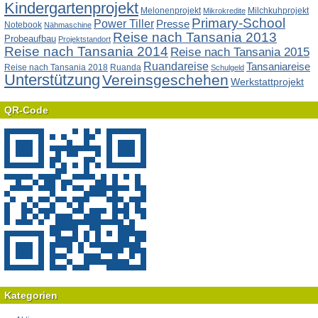
Kindergartenprojekt
Melonenprojekt
Milchkuhprojekt
Mikrokredite
Primary-School
Power Tiller
Presse
Notebook
Nähmaschine
Reise nach Tansania 2013
Probeaufbau
Projektstandort
Reise nach Tansania 2014
Reise nach Tansania 2015
Ruandareise
Tansaniareise
Reise nach Tansania 2018
Ruanda
Schulgeld
Unterstützung
Vereinsgeschehen
Werkstattprojekt
QR-Code
Kategorien