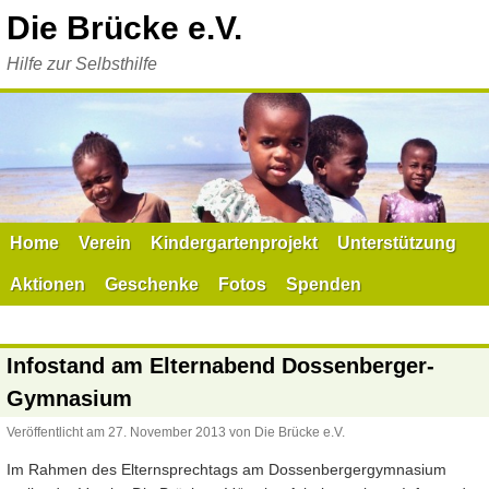
Zum
Die Brücke e.V.
Inhalt
springen
Hilfe zur Selbsthilfe
Home
Verein
Kindergartenprojekt
Unterstützung
Aktionen
Geschenke
Fotos
Spenden
Infostand am Elternabend Dossenberger-
Gymnasium
Veröffentlicht am
27. November 2013
von
Die Brücke e.V.
Im Rahmen des Elternsprechtags am Dossenbergergymnasium