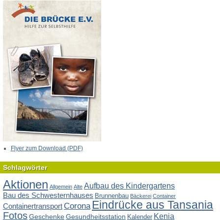
Flyer zum Download (PDF)
Schlagwörter
Aktionen
Aufbau des Kindergartens
Allgemein
Alte
Bau des Schwesternhauses
Brunnenbau
Bäckerei
Container
Eindrücke aus Tansania
Corona
Containertransport
Fotos
Kenia
Geschenke
Gesundheitsstation
Kalender