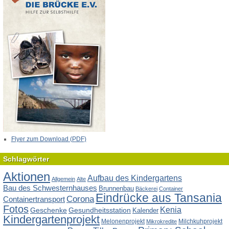
Flyer zum Download (PDF)
Schlagwörter
Aktionen
Aufbau des Kindergartens
Allgemein
Alte
Bau des Schwesternhauses
Brunnenbau
Bäckerei
Container
Eindrücke aus Tansania
Corona
Containertransport
Fotos
Kenia
Geschenke
Gesundheitsstation
Kalender
Kindergartenprojekt
Melonenprojekt
Milchkuhprojekt
Mikrokredite