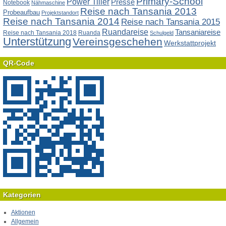
Primary-School
Power Tiller
Presse
Notebook
Nähmaschine
Reise nach Tansania 2013
Probeaufbau
Projektstandort
Reise nach Tansania 2014
Reise nach Tansania 2015
Ruandareise
Tansaniareise
Reise nach Tansania 2018
Ruanda
Schulgeld
Unterstützung
Vereinsgeschehen
Werkstattprojekt
QR-Code
Kategorien
Aktionen
Allgemein