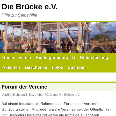
Zum
Die Brücke e.V.
Inhalt
springen
Hilfe zur Selbsthilfe
Home
Verein
Kindergartenprojekt
Unterstützung
Aktionen
Geschenke
Fotos
Spenden
Forum der Vereine
Veröffentlicht am
1. Dezember 2013
von
Die Brücke e.V.
Auf einem Infostand im Rahmen des „Forums der Vereine“ in
Günzburg stellten Mitglieder unsere Vereinsarbeit der Öffentlichkeit
vor. Besonders bereichernd waren die Kontakte zu anderen