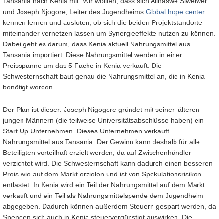
Tansania nach Kenia mit. Wir wollten, dass sich Alinaswe Siwelwer
und Joseph Njogore, Leiter des Jugendheims
Global hope center
kennen lernen und ausloten, ob sich die beiden Projektstandorte
miteinander vernetzen lassen um Synergieeffekte nutzen zu können.
Dabei geht es darum, dass Kenia aktuell Nahrungsmittel aus
Tansania importiert. Diese Nahrungsmittel werden in einer
Preisspanne um das 5 Fache in Kenia verkauft. Die
Schwesternschaft baut genau die Nahrungsmittel an, die in Kenia
benötigt werden.
Der Plan ist dieser: Joseph Nigogore gründet mit seinen älteren
jungen Männern (die teilweise Universitätsabschlüsse haben) ein
Start Up Unternehmen. Dieses Unternehmen verkauft
Nahrungsmittel aus Tansania. Der Gewinn kann deshalb für alle
Beteiligten vorteilhaft erzielt werden, da auf Zwischenhändler
verzichtet wird. Die Schwesternschaft kann dadurch einen besseren
Preis wie auf dem Markt erzielen und ist von Spekulationsrisiken
entlastet. In Kenia wird ein Teil der Nahrungsmittel auf dem Markt
verkauft und ein Teil als Nahrungsmittelspende dem Jugendheim
abgegeben. Dadurch können außerdem Steuern gespart werden, da
Spenden sich auch in Kenia steuervergünstigt auswirken. Die