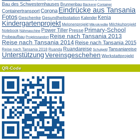
Bau des Schwesternhauses
Brunnenbau
Bäckerei
Container
Eindrücke aus Tansania
Corona
Containertransport
Fotos
Kenia
Geschenke
Gesundheitsstation
Kalender
Kindergartenprojekt
Melonenprojekt
Milchkuhprojekt
Mikrokredite
Primary-School
Power Tiller
Presse
Notebook
Nähmaschine
Reise nach Tansania 2013
Probeaufbau
Projektstandort
Reise nach Tansania 2014
Reise nach Tansania 2015
Ruandareise
Tansaniareise
Reise nach Tansania 2018
Ruanda
Schulgeld
Unterstützung
Vereinsgeschehen
Werkstattprojekt
QR-Code