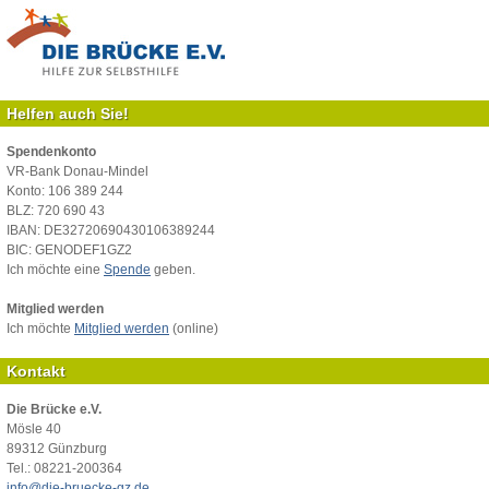
Helfen auch Sie!
Spendenkonto
VR-Bank Donau-Mindel
Konto: 106 389 244
BLZ: 720 690 43
IBAN: DE32720690430106389244
BIC: GENODEF1GZ2
Ich möchte eine
Spende
geben.
Mitglied werden
Ich möchte
Mitglied werden
(online)
Kontakt
Die Brücke e.V.
Mösle 40
89312 Günzburg
Tel.: 08221-200364
info@die-bruecke-gz.de