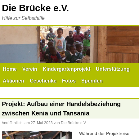
Zum
Die Brücke e.V.
Inhalt
springen
Hilfe zur Selbsthilfe
Home
Verein
Kindergartenprojekt
Unterstützung
Aktionen
Geschenke
Fotos
Spenden
Projekt: Aufbau einer Handelsbeziehung
zwischen Kenia und Tansania
Veröffentlicht am
27. Mai 2023
von
Die Brücke e.V.
Während der Projektreise