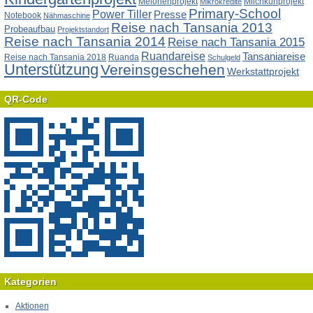
Melonenprojekt
Milchkuhprojekt
Mikrokredite
Primary-School
Power Tiller
Presse
Notebook
Nähmaschine
Reise nach Tansania 2013
Probeaufbau
Projektstandort
Reise nach Tansania 2014
Reise nach Tansania 2015
Ruandareise
Tansaniareise
Reise nach Tansania 2018
Ruanda
Schulgeld
Unterstützung
Vereinsgeschehen
Werkstattprojekt
QR-Code
Kategorien
Aktionen