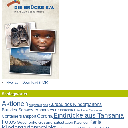
Flyer zum Download (PDF)
Schlagwörter
Aktionen
Aufbau des Kindergartens
Allgemein
Alte
Bau des Schwesternhauses
Brunnenbau
Bäckerei
Container
Eindrücke aus Tansania
Corona
Containertransport
Fotos
Kenia
Geschenke
Gesundheitsstation
Kalender
Kindergartenprojekt