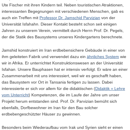
Ute Fischer mit ihren Kindern teil. Neben touristischen Atraktionen,
interessanten Begegnungen mit verschiedenen Menschen, gab es
auch ein Treffen mit
Professor Dr. Jamschid Parvizian
von der
Universität Isfahahn. Dieser Kontakt besteht schon seit einigen
Jahren zu unserem Verein, vermittelt durch Herrn Prof. Dr. Pegels,
der die Statik des Bausystems unseres Kindergartens berechnete.
Jamshid konstruiert im Iran erdbebensichere Gebäude in einer von
ihm geleiteten Fabrik und verwendet dazu ein
ähnliches System
wie
wir in Afrika. Er unterrichtet Konstruktionswesen an der Universität
Isfahan. Unsere Bauphasen hat er intensiv verfolgt. Er wäre an einer
Zusammenarbeit mit uns interessiert, weil wir es geschafft haben,
das Bausystem vor Ort in Tansania fertigen zu lassen. Dabei
interessierte er sich vor allem für die didaktischen (
Didaktik = Lehre
vom Unterricht
) Kompetenzen, die im Laufe der Jahre um unser
Projekt herum entstanden sind. Prof. Dr. Parvizian bemüht sich
ebenfalls, Dorfbewohner im Iran für den Bau solcher
erdbebengeschützter Häuser zu gewinnen.
Besonders beim Wiederaufbau vom Irak und Syrien sieht er einen