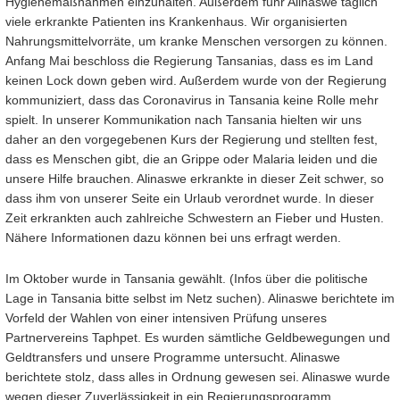
Hygienemaßnahmen einzuhalten. Außerdem fuhr Alinaswe täglich
viele erkrankte Patienten ins Krankenhaus. Wir organisierten
Nahrungsmittelvorräte, um kranke Menschen versorgen zu können.
Anfang Mai beschloss die Regierung Tansanias, dass es im Land
keinen Lock down geben wird. Außerdem wurde von der Regierung
kommuniziert, dass das Coronavirus in Tansania keine Rolle mehr
spielt. In unserer Kommunikation nach Tansania hielten wir uns
daher an den vorgegebenen Kurs der Regierung und stellten fest,
dass es Menschen gibt, die an Grippe oder Malaria leiden und die
unsere Hilfe brauchen. Alinaswe erkrankte in dieser Zeit schwer, so
dass ihm von unserer Seite ein Urlaub verordnet wurde. In dieser
Zeit erkrankten auch zahlreiche Schwestern an Fieber und Husten.
Nähere Informationen dazu können bei uns erfragt werden.
Im Oktober wurde in Tansania gewählt. (Infos über die politische
Lage in Tansania bitte selbst im Netz suchen). Alinaswe berichtete im
Vorfeld der Wahlen von einer intensiven Prüfung unseres
Partnervereins Taphpet. Es wurden sämtliche Geldbewegungen und
Geldtransfers und unsere Programme untersucht. Alinaswe
berichtete stolz, dass alles in Ordnung gewesen sei. Alinaswe wurde
wegen dieser Zuverlässigkeit in ein Regierungsprogramm